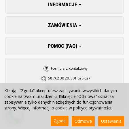
INFORMACJE
ZAMÓWIENIA
POMOC (FAQ)
Formularz Kontaktowy
58 762 30 20, 501 628 627
pn. - pt. 8:00 - 15:30
Klikając “Zgoda” akceptujesz zapisywanie wszystkich danych
cookie na twoim urządzeniu. Kliknięcie “Odmowa” oznacza
sklep@zooserwis.pl
zapisywanie tylko danych niezbędnych do funkcjonowania
strony. Więcej informacji o cookie w
polityce prywatności
.
Zgoda
Odmowa
Ustawienia
Sklep internetowy SOTE