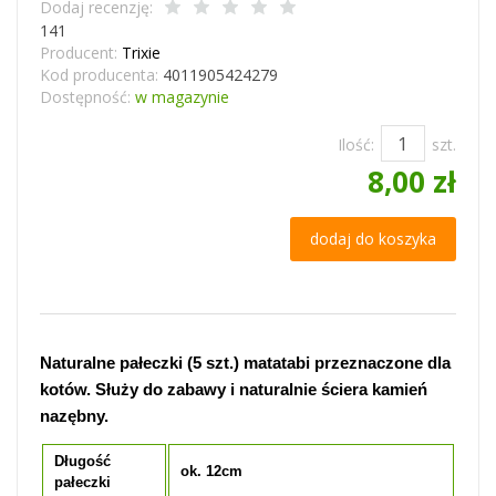
Dodaj recenzję:
141
Producent:
Trixie
Kod producenta:
4011905424279
Dostępność:
w magazynie
Ilość:
szt.
8,00 zł
dodaj do koszyka
Naturalne pałeczki (5 szt.) matatabi przeznaczone dla
kotów. Służy do zabawy i naturalnie ściera kamień
nazębny.
Długość
ok. 12cm
pałeczki