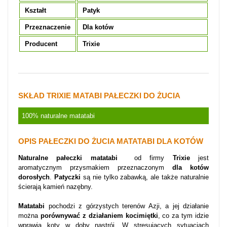
Kształt
Patyk
Przeznaczenie
Dla kotów
Producent
Trixie
SKŁAD TRIXIE MATABI PAŁECZKI DO ŻUCIA
100% naturalne matatabi
OPIS PAŁECZKI DO ŻUCIA MATATABI DLA KOTÓW
Naturalne pałeczki matatabi
od firmy
Trixie
jest
aromatycznym przysmakiem przeznaczonym
dla kotów
dorosłych
.
Patyczki
są nie tylko zabawką, ale także naturalnie
ścierają kamień nazębny.
Matatabi
pochodzi z górzystych terenów Azji, a jej działanie
można
porównywać z działaniem kocimiętki
, co za tym idzie
wprawia koty w doby nastrój.
W stresujących sytuacjach