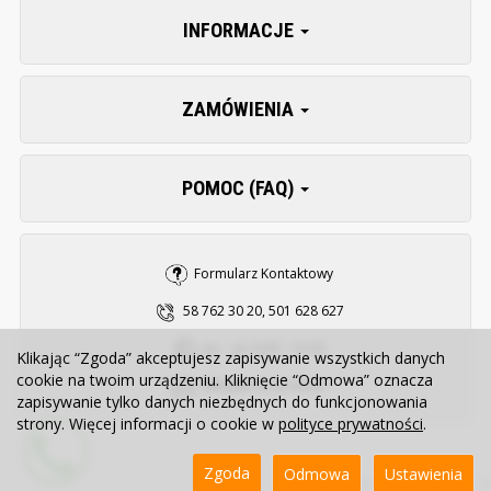
INFORMACJE
ZAMÓWIENIA
POMOC (FAQ)
Formularz Kontaktowy
58 762 30 20, 501 628 627
pn. - pt. 8:00 - 15:30
Klikając “Zgoda” akceptujesz zapisywanie wszystkich danych
cookie na twoim urządzeniu. Kliknięcie “Odmowa” oznacza
sklep@zooserwis.pl
zapisywanie tylko danych niezbędnych do funkcjonowania
strony. Więcej informacji o cookie w
polityce prywatności
.
Zgoda
Odmowa
Ustawienia
Sklep internetowy SOTE