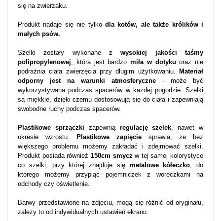
się na zwierzaku.
Produkt nadaje się nie tylko
dla kotów, ale także królików i
małych psów.
Szelki zostały wykonane z
wysokiej jakości taśmy
polipropylenowej
, która jest bardzo
miła w dotyku
oraz nie
podrażnia ciała zwierzęcia przy długim użytkowaniu.
Materiał
odporny jest na warunki atmosferyczne
- może być
wykorzystywana podczas spacerów w każdej pogodzie. Szelki
są miękkie, dzięki czemu dostosowują się do ciała i zapewniają
swobodne ruchy podczas spacerów.
Plastikowe sprzączki
zapewnią
regulację szelek
, nawet w
okresie wzrostu.
Plastikowe zapięcie
sprawia, że bez
większego problemu możemy zakładać i zdejmować szelki.
Produkt posiada również
150cm smycz
w tej samej kolorystyce
co szelki, przy której znajduje się
metalowe kółeczko
, do
którego możemy przypiąć pojemniczek z woreczkami na
odchody czy oświetlenie.
Barwy przedstawione na zdjęciu, mogą się różnić od oryginału,
zależy to od indywidualnych ustawień ekranu.