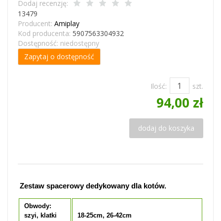
Dodaj recenzję:
13479
Producent:
Amiplay
Kod producenta:
5907563304932
Dostępność:
niedostępny
Zapytaj o dostępność
Ilość:
szt.
94,00 zł
dodaj do koszyka
Zestaw spacerowy dedykowany dla kotów.
Obwody:
szyi, klatki
18-25cm, 26-42cm