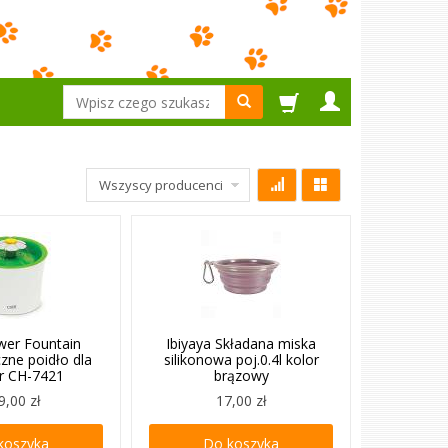
Wyszukaj
ower Fountain
Ibiyaya Składana miska
zne poidło dla
silikonowa poj.0.4l kolor
nr CH-7421
brązowy
9,00 zł
17,00 zł
koszyka
Do koszyka