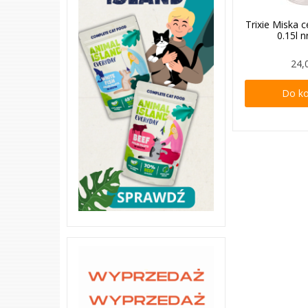
Trixie Miska 
0.15l 
24,
Do k