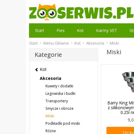
Start
Pies
Kot
Karmy VET
Gr
Start
Menu Główne
Kot
Akcesoria
Miski
Miski
Kategorie
Kot
Akcesoria
Kuwety i dodatki
Legowiska i budki
Transportery
Barry King M
z silikonowy
Smycze i obroże
0.25l 
Miski
9,0
Podkładki pod miski
Różne
Do k