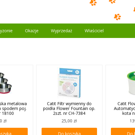
yzonie
Okazje
Wyprzedaż
Właściciel
iska metalowa
Catit Filtr wymienny do
Catit Fl
m spodem poj.
poidła Flower Fountain op.
Automatyc
nr 18100
2szt. nr CH-7384
kota 
0 zł
25,00 zł
13
oszyka
Do koszyka
Do 