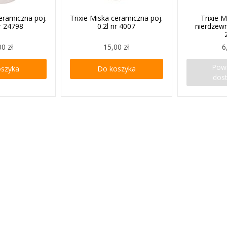
ceramiczna poj.
Trixie Miska ceramiczna poj.
Trixie M
nr 24798
0.2l nr 4007
nierdzewne
00 zł
15,00 zł
6
Pow
oszyka
Do koszyka
dos