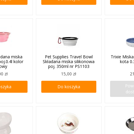
ładana miska
Pet Supplies Travel Bowl
Trixie Misk
oj.0.4l kolor
Składana miska silikonowa
kota 0.
żowy
poj. 350ml nr PS1103
00 zł
15,00 zł
21
Pow
oszyka
Do koszyka
dos