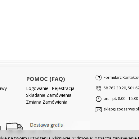
Formularz Kontakto
POMOC (FAQ)
tawy
Logowanie i Rejestracja
58 762 30 20, 501 6
Składanie Zamówienia
pn. - pt. 8:00 - 15:30
Zmiana Zamówienia
sklep@zooserwis.pl
okie na twoim urządzeniu. Kliknięcie “Odmowa” oznacza zapisywanie 