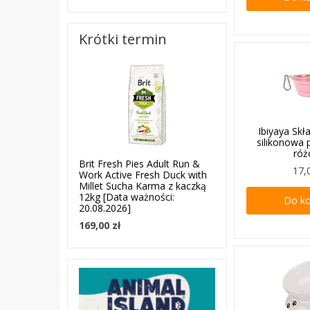
Krótki termin
Ibiyaya Sk
silikonowa p
ró
Brit Fresh Pies Adult Run &
17,
Work Active Fresh Duck with
Millet Sucha Karma z kaczką
12kg [Data ważności:
Do k
20.08.2026]
169,00 zł