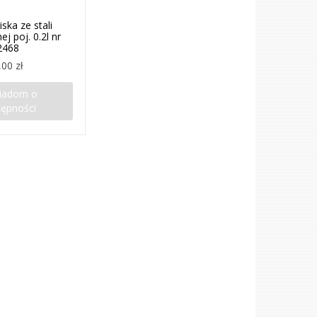
iska ze stali
j poj. 0.2l nr
2468
,00 zł
iadom o
tępności