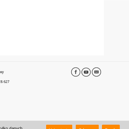
wy
28 627
tylko danych