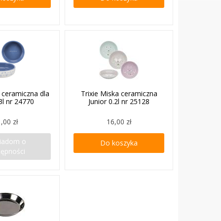
a ceramiczna dla
Trixie Miska ceramiczna
3l nr 24770
Junior 0.2l nr 25128
,00 zł
16,00 zł
iadom o
Do koszyka
tępności