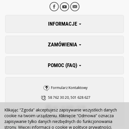
INFORMACJE
ZAMÓWIENIA
POMOC (FAQ)
Formularz Kontaktowy
58 762 30 20, 501 628 627
pn. - pt. 8:00 - 15:30
Klikając “Zgoda” akceptujesz zapisywanie wszystkich danych
cookie na twoim urządzeniu. Kliknięcie “Odmowa” oznacza
sklep@zooserwis.pl
zapisywanie tylko danych niezbędnych do funkcjonowania
strony. Więcej informacji o cookie w
polityce prywatności
.