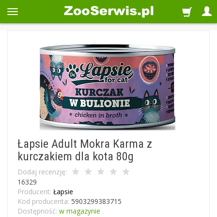
Łapsie Adult Mokra Karma z
kurczakiem dla kota 80g
Dodaj recenzję:
16329
Producent:
Łapsie
Kod producenta:
5903299383715
Dostępność:
w magazynie