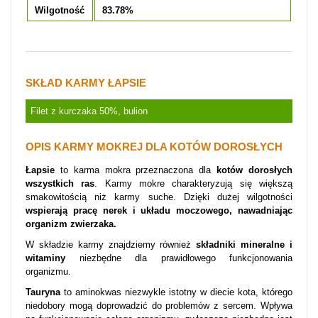
Wilgotność
83.78%
SKŁAD KARMY ŁAPSIE
Filet z kurczaka 50%, bulion
OPIS KARMY MOKREJ DLA KOTÓW DOROSŁYCH
Łapsie
to karma mokra przeznaczona dla
kotów dorosłych
wszystkich ras
. Karmy mokre charakteryzują się większą
smakowitością niż karmy suche. Dzięki dużej wilgotności
wspierają pracę nerek i układu moczowego, nawadniając
organizm zwierzaka.
W składzie karmy znajdziemy również
składniki mineralne i
witaminy
niezbędne dla prawidłowego funkcjonowania
organizmu.
Tauryna
to aminokwas niezwykle istotny w diecie kota, którego
niedobory mogą doprowadzić do problemów z sercem. Wpływa