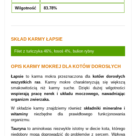
Wilgotność
83.78%
SKŁAD KARMY ŁAPSIE
Filet z tuńczyka 46%, łosoś 4%, bulion rybny
OPIS KARMY MOKREJ DLA KOTÓW DOROSŁYCH
Łapsie
to karma mokra przeznaczona dla
kotów dorosłych
wszystkich ras
. Karmy mokre charakteryzują się większą
smakowitością niż karmy suche. Dzięki dużej wilgotności
wspierają pracę nerek i układu moczowego, nawadniając
organizm zwierzaka.
W składzie karmy znajdziemy również
składniki mineralne i
witaminy
niezbędne dla prawidłowego funkcjonowania
organizmu.
Tauryna
to aminokwas niezwykle istotny w diecie kota, którego
niedobory mogą doprowadzić do problemów z sercem. Wpływa