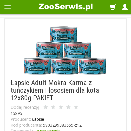
Łapsie Adult Mokra Karma z
tuńczykiem i łososiem dla kota
12x80g PAKIET
Dodaj recenzję:
15895
Producent:
Łapsie
Kod producenta:
5903299383555-z12
Dostępność:
w magazynie