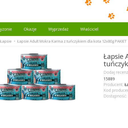
yzonie
Okazje
Wyprzedaż
Właściciel
Łapsie
Łapsie Adult Mokra Karma z tuńczykiem dla kota 12x80g PAKIET
Łapsie 
tuńczyk
Dodaj recenz
15889
Producent:
Ł
Kod producen
Dostępność: