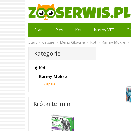
Start
Pies
Kot
Karmy VET
Gr
Start
Łapsie
Menu Główne
Kot
Karmy Mokre
Kategorie
Kot
Karmy Mokre
Łapsie
Krótki termin