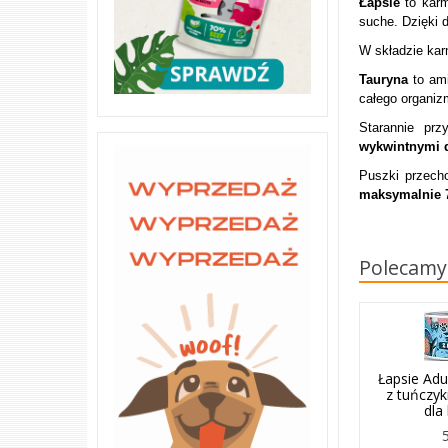
Łapsie
to kar
suche. Dzięki 
W składzie ka
Tauryna
to am
całego organiz
Starannie prz
wykwintnymi d
Puszki przech
maksymalnie 
Polecamy
Łapsie Ad
z tuńczyk
dla