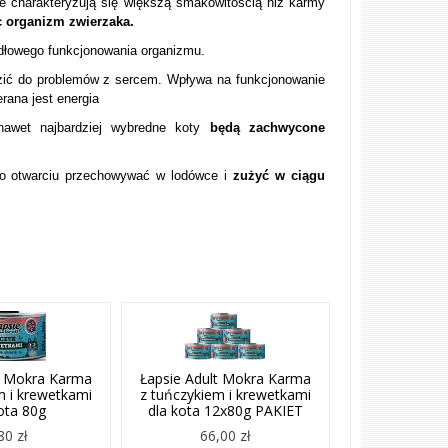
e charakteryzują się większą smakowitością niż karmy
c organizm zwierzaka.
dłowego funkcjonowania organizmu.
dzić do problemów z sercem. Wpływa na funkcjonowanie
rana jest energia
awet najbardziej wybredne koty
będą zachwycone
o otwarciu przechowywać w lodówce i
zużyć w ciągu
t Mokra Karma
Łapsie Adult Mokra Karma
m i krewetkami
z tuńczykiem i krewetkami
ota 80g
dla kota 12x80g PAKIET
80 zł
66,00 zł