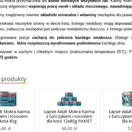
ma mokra przeznaczona dla
kotów dorosłych wszystkich ras
. Karmy mokr
dużej wilgotności
wspierają pracę nerek i układu moczowego, nawadniają
rmy znajdziemy również
składniki mineralne i witaminy
niezbędne dla prawi
inokwas niezwykle istotny w diecie kota, którego niedobory mogą doprowa
mu, zwłaszcza niezbędna jest podczas metabolizmu tłuszczu, z którego pobie
ygotowane porcje
zachęcą do jedzenia każdego smakosza.
Dlatego n
aniami, które rozpieszczą wyrafinowane podniebienia
każdego dnia
.
owywać w suchym i chłodnym miejscu (maksymalna temperatura 25°C). P
72 godzin.
 produkty
ult Mokra Karma
Łapsie Adult Mokra Karma
Łapsie Adul
iem i łososiem
z tuńczykiem i łososiem
z tuńczykie
 kota 80g
dla kota 12x80g PAKIET
dla k
5,80 zł
66,00 zł
5,