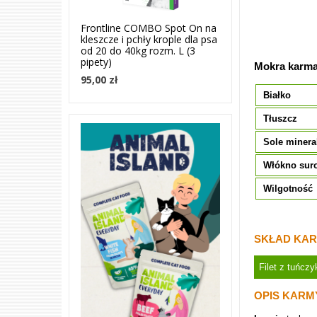
Frontline COMBO Spot On na
kleszcze i pchły krople dla psa
od 20 do 40kg rozm. L (3
pipety)
Mokra karma
95,00 zł
Białko
Tłuszcz
Sole minera
Włókno sur
Wilgotność
SKŁAD KAR
Filet z tuńcz
OPIS KARM