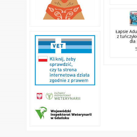
Łapsie Ad
z tuńczyk
dla