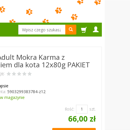
Wyszukaj
Adult Mokra Karma z
iem dla kota 12x80g PAKIET
ję:
apsie
ta:
5903299383784-z12
w magazynie
Ilość:
szt.
66,00 zł