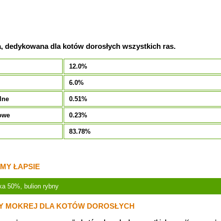
, dedykowana dla kotów dorosłych wszystkich ras.
12.0%
6.0%
lne
0.51%
owe
0.23%
83.78%
MY ŁAPSIE
yka 50%, bulion rybny
Y MOKREJ DLA KOTÓW DOROSŁYCH