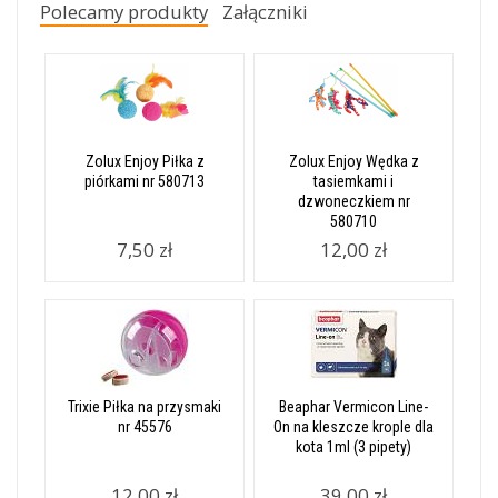
Polecamy produkty
Załączniki
Zolux Enjoy Piłka z
Zolux Enjoy Wędka z
piórkami nr 580713
tasiemkami i
dzwoneczkiem nr
580710
7,50 zł
12,00 zł
Trixie Piłka na przysmaki
Beaphar Vermicon Line-
nr 45576
On na kleszcze krople dla
kota 1ml (3 pipety)
12,00 zł
39,00 zł