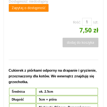
Dostępność:
niedostępny
Zapytaj o dostępność
Ilość:
szt.
7,50 zł
dodaj do koszyka
Cukierek z piórkami odporny na drapanie i gryzienie,
przeznaczony dla kotów. We wewnątrz znajduję się
grzechotka.
Średnica
ok. 2.5cm
Długość
5cm + pióra