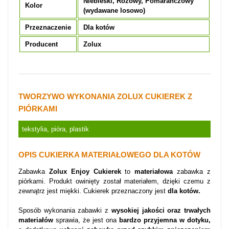
Niebieski, Różowy, Pomarańczowy
Kolor
(wydawane losowo)
Przeznaczenie
Dla kotów
Producent
Zolux
TWORZYWO WYKONANIA ZOLUX CUKIEREK Z
PIÓRKAMI
tekstylia, pióra, plastik
OPIS CUKIERKA MATERIAŁOWEGO DLA KOTÓW
Zabawka
Zolux Enjoy
Cukierek
to
materiałowa
zabawka z
piórkami. Produkt owinięty został materiałem, dzięki czemu z
zewnątrz jest miękki. Cukierek przeznaczony jest
dla kotów.
Sposób wykonania zabawki z
wysokiej jakości oraz trwałych
materiałów
sprawia, że jest ona
bardzo przyjemna w dotyku,