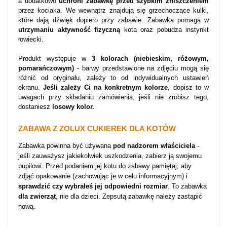
a dodatkowo
uchroni zabawkę przed szybkim zniszczeniem
przez kociaka. We wewnątrz znajdują się grzechoczące kulki,
które dają dźwięk dopiero przy zabawie. Zabawka pomaga w
utrzymaniu aktywność fizyczną
kota oraz pobudza instynkt
łowiecki.
Produkt występuje w
3 kolorach (niebieskim, różowym,
pomarańczowym)
- barwy przedstawione na zdjęciu mogą się
różnić od oryginału, zależy to od indywidualnych ustawień
ekranu.
Jeśli zależy Ci na konkretnym kolorze
, dopisz to w
uwagach przy składaniu zamówienia, jeśli nie zrobisz tego,
dostaniesz
losowy kolor.
ZABAWA Z ZOLUX CUKIEREK DLA KOTÓW
Zabawka powinna być używana
pod nadzorem właściciela
-
jeśli zauważysz jakiekolwiek uszkodzenia, zabierz ją swojemu
pupilowi. Przed podaniem jej kotu do zabawy pamiętaj, aby
zdjąć opakowanie (zachowując je w celu informacyjnym) i
sprawdzić czy wybrałeś jej odpowiedni rozmiar
. To zabawka
dla zwierząt
, nie dla dzieci. Zepsutą zabawkę należy zastąpić
nową.