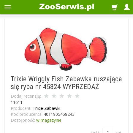
Trixie Wriggly Fish Zabawka ruszająca
się ryba nr 45824 WYPRZEDAŻ
Dodaj recenzję:
11611
Producent:
Trixie Zabawki
Kod producenta:
4011905458243
Dostępność:
w magazynie
Ilość:
szt.