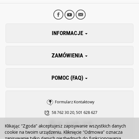
INFORMACJE
ZAMÓWIENIA
POMOC (FAQ)
Formularz Kontaktowy
58 762 30 20, 501 628 627
pn. - pt. 8:00 - 15:30
Klikając “Zgoda” akceptujesz zapisywanie wszystkich danych
cookie na twoim urządzeniu. Kliknięcie “Odmowa” oznacza
sklep@zooserwis.pl
zapisywanie tylko danych niezbędnych do funkcjonowania