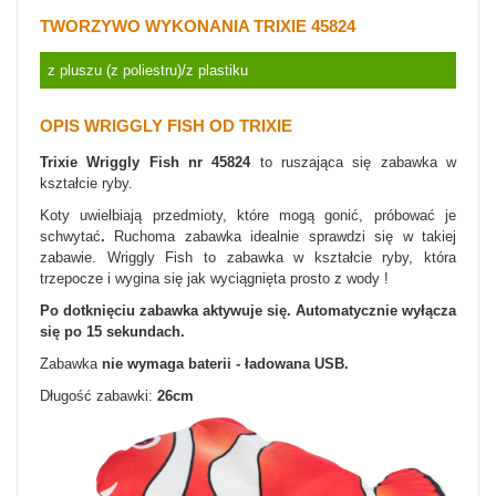
TWORZYWO WYKONANIA TRIXIE 45824
z pluszu (z poliestru)/z plastiku
OPIS WRIGGLY FISH OD TRIXIE
Trixie Wriggly Fish nr 45824
to ruszająca się zabawka w
kształcie ryby.
Koty uwielbiają przedmioty, które mogą gonić, próbować je
schwytać
.
Ruchoma zabawka idealnie sprawdzi się w takiej
zabawie. Wriggly Fish to zabawka w kształcie ryby, która
trzepocze i wygina się jak wyciągnięta prosto z wody !
Po dotknięciu zabawka aktywuje się. Automatycznie wyłącza
się po 15 sekundach.
Zabawka
nie wymaga baterii - ładowana USB.
Długość zabawki:
26
cm