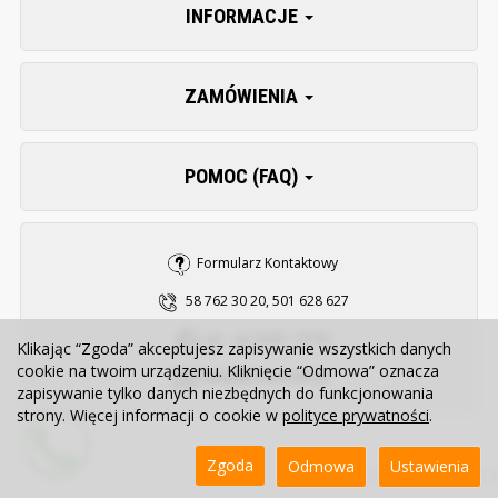
INFORMACJE
ZAMÓWIENIA
POMOC (FAQ)
Formularz Kontaktowy
58 762 30 20, 501 628 627
pn. - pt. 8:00 - 15:30
Klikając “Zgoda” akceptujesz zapisywanie wszystkich danych
cookie na twoim urządzeniu. Kliknięcie “Odmowa” oznacza
sklep@zooserwis.pl
zapisywanie tylko danych niezbędnych do funkcjonowania
strony. Więcej informacji o cookie w
polityce prywatności
.
Zgoda
Odmowa
Ustawienia
Sklep internetowy SOTE