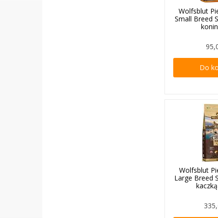
Wolfsblut Pi
Small Breed 
koni
95,
Do k
Wolfsblut P
Large Breed 
kaczką
335,