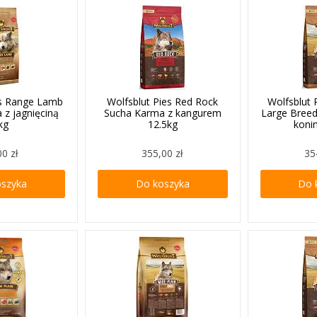
es Range Lamb
Wolfsblut Pies Red Rock
Wolfsblut 
 z jagnięciną
Sucha Karma z kangurem
Large Bree
kg
12.5kg
koni
00 zł
355,00 zł
35
oszyka
Do koszyka
Do 