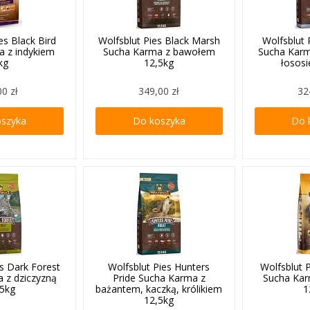
es Black Bird
Wolfsblut Pies Black Marsh
Wolfsblut 
a z indykiem
Sucha Karma z bawołem
Sucha Karm
kg
12,5kg
łosos
00 zł
349,00 zł
32
oszyka
Do koszyka
Do 
es Dark Forest
Wolfsblut Pies Hunters
Wolfsblut P
 z dziczyzną
Pride Sucha Karma z
Sucha Kar
,5kg
bażantem, kaczką, królikiem
1
12,5kg