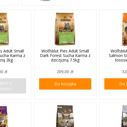
es Adult Small
Wolfsblut Pies Adult Small
Wolfsblu
Sucha Karma z
Dark Forest Sucha Karma z
Salmon S
zną 2kg
dziczyzną 7.5kg
łosos
00 zł
209,00 zł
32
adom o
Do koszyka
Do 
pności