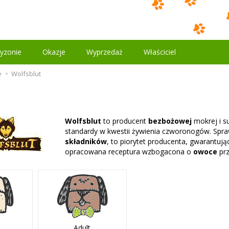
yzonie
Okazje
Wyprzedaż
Właściciel
e
Wolfsblut
t
Wolfsblut
to producent
bezbożowej
mokrej i s
standardy w kwestii żywienia czworonogów. Sp
składników
, to piorytet producenta, gwarantują
opracowana receptura wzbogacona o
owoce
prz
Adult