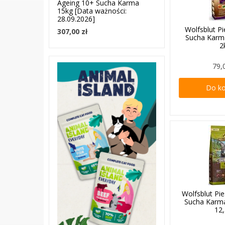
Ageing 10+ Sucha Karma
15kg [Data ważności:
28.09.2026]
Wolfsblut Pi
307,00 zł
Sucha Karm
2
79,
Do k
Wolfsblut Pi
Sucha Karma
12