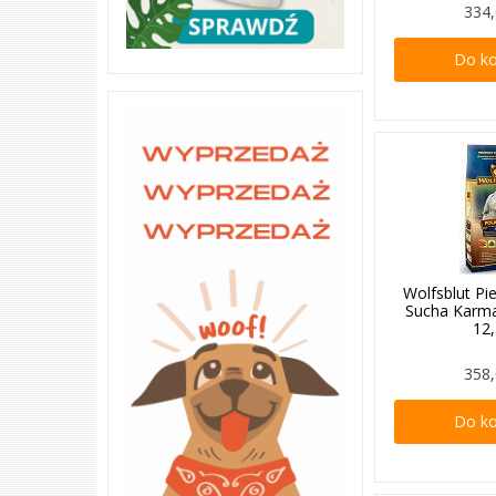
334,
Do k
Wolfsblut Pi
Sucha Karma
12
358,
Do k