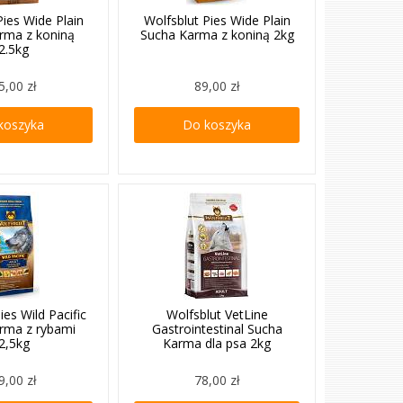
Pies Wide Plain
Wolfsblut Pies Wide Plain
rma z koniną
Sucha Karma z koniną 2kg
2.5kg
5,00 zł
89,00 zł
koszyka
Do koszyka
ies Wild Pacific
Wolfsblut VetLine
rma z rybami
Gastrointestinal Sucha
2,5kg
Karma dla psa 2kg
9,00 zł
78,00 zł