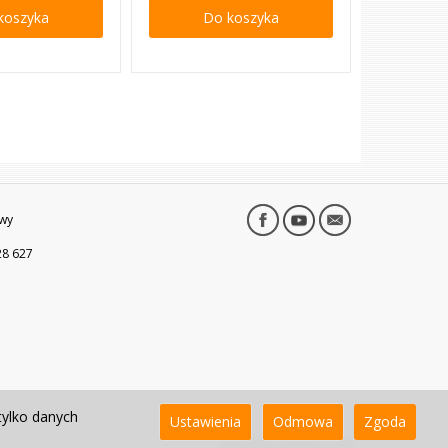
koszyka
Do koszyka
wy
28 627
tylko danych
Ustawienia
Odmowa
Zgoda
Sklep internetowy SOTE