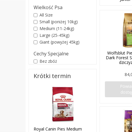
Wielkość Psa
All Size
Small (poniżej 10kg)
Medium (11-24kg)
Large (25-45kg)
Giant (powyżej 45kg)
Wolfsblut Pi
Cechy Specjalne
Dark Forest 
Bez zbóż
dziczy
84,
Krótki termin
Powi
dostę
Royal Canin Pies Medium