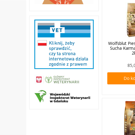
Wolfsblut Pi
Sucha Karma
2
85,
Do k