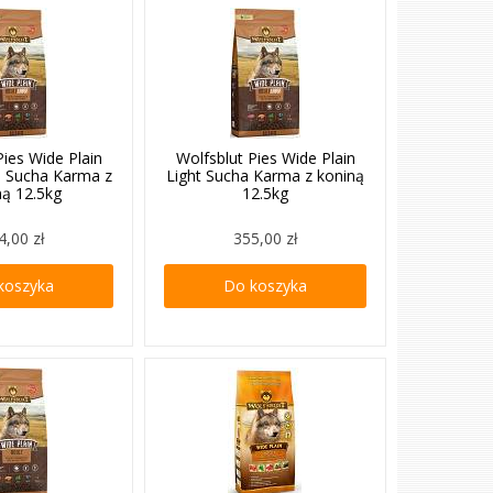
Pies Wide Plain
Wolfsblut Pies Wide Plain
d Sucha Karma z
Light Sucha Karma z koniną
ną 12.5kg
12.5kg
4,00 zł
355,00 zł
koszyka
Do koszyka