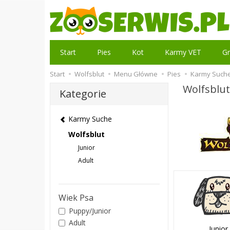
Start
Pies
Kot
Karmy VET
Gr
Start
Wolfsblut
Menu Główne
Pies
Karmy Such
Wolfsblu
Kategorie
Karmy Suche
Wolfsblut
Junior
Adult
Wiek Psa
Puppy/Junior
Adult
Junior