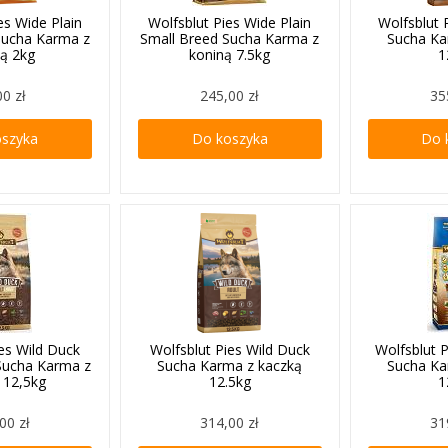
es Wide Plain
Wolfsblut Pies Wide Plain
Wolfsblut 
Sucha Karma z
Small Breed Sucha Karma z
Sucha Ka
ną 2kg
koniną 7.5kg
1
00 zł
245,00 zł
35
oszyka
Do koszyka
Do 
ies Wild Duck
Wolfsblut Pies Wild Duck
Wolfsblut P
Sucha Karma z
Sucha Karma z kaczką
Sucha Ka
 12,5kg
12.5kg
1
00 zł
314,00 zł
31