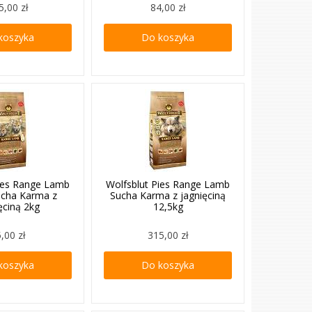
5,00 zł
84,00 zł
koszyka
Do koszyka
Pies Range Lamb
Wolfsblut Pies Range Lamb
ucha Karma z
Sucha Karma z jagnięciną
ęciną 2kg
12,5kg
,00 zł
315,00 zł
koszyka
Do koszyka