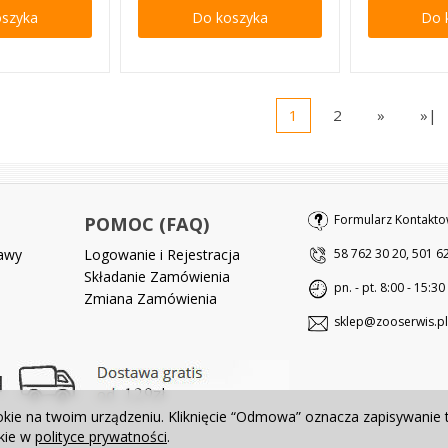
oszyka
Do koszyka
Do 
1
2
»
»|
Formularz Kontakto
POMOC (FAQ)
tawy
Logowanie i Rejestracja
58 762 30 20, 501 6
Składanie Zamówienia
pn. - pt. 8:00 - 15:30
Zmiana Zamówienia
sklep@zooserwis.pl
okie na twoim urządzeniu. Kliknięcie “Odmowa” oznacza zapisywanie 
okie w
polityce prywatności
.