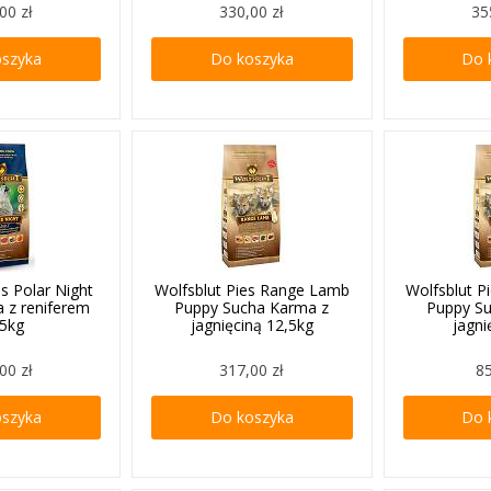
00 zł
330,00 zł
35
oszyka
Do koszyka
Do 
es Polar Night
Wolfsblut Pies Range Lamb
Wolfsblut 
 z reniferem
Puppy Sucha Karma z
Puppy S
,5kg
jagnięciną 12,5kg
jagni
00 zł
317,00 zł
85
oszyka
Do koszyka
Do 