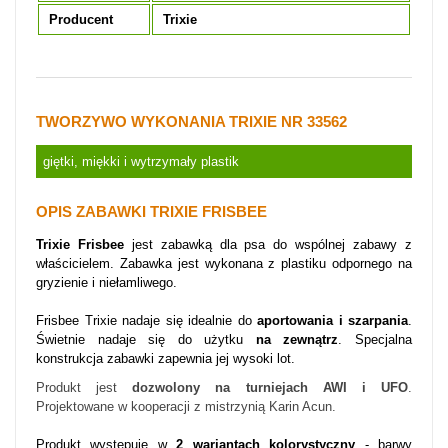
Producent
Trixie
TWORZYWO WYKONANIA TRIXIE NR 33562
giętki, miękki i wytrzymały plastik
OPIS ZABAWKI TRIXIE FRISBEE
Trixie Frisbee
jest zabawką dla psa do wspólnej zabawy z
właścicielem. Zabawka jest wykonana z plastiku odpornego na
gryzienie i niełamliwego.
Frisbee Trixie nadaje się idealnie do
aportowania i szarpania
.
Świetnie nadaje się do użytku
na zewnątrz
. Specjalna
konstrukcja zabawki zapewnia jej wysoki lot.
Produkt jest
dozwolony na turniejach AWI i UFO
.
Projektowane w kooperacji z mistrzynią Karin Acun.
Produkt występuje w
2 wariantach kolorystyczny
- barwy