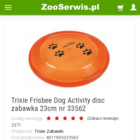
Trixie Frisbee Dog Activity disc
zabawka 23cm nr 33562
Dodaj recenzję:
(
Zobacz recenzje
)
2371
Producent:
Trixie Zabawki
Kod producenta:
4011905033563