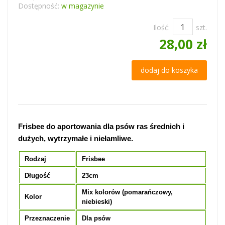
Dostępność:
w magazynie
Ilość:
szt.
28,00 zł
dodaj do koszyka
Frisbee do aportowania dla psów ras średnich i
dużych, wytrzymałe i niełamliwe.
Rodzaj
Frisbee
Długość
23cm
Mix kolorów (pomarańczowy,
Kolor
niebieski)
Przeznaczenie
Dla psów