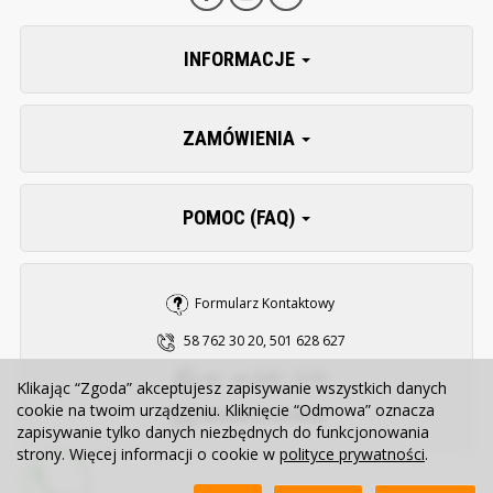
INFORMACJE
ZAMÓWIENIA
POMOC (FAQ)
Formularz Kontaktowy
58 762 30 20, 501 628 627
pn. - pt. 8:00 - 15:30
Klikając “Zgoda” akceptujesz zapisywanie wszystkich danych
cookie na twoim urządzeniu. Kliknięcie “Odmowa” oznacza
sklep@zooserwis.pl
zapisywanie tylko danych niezbędnych do funkcjonowania
strony. Więcej informacji o cookie w
polityce prywatności
.