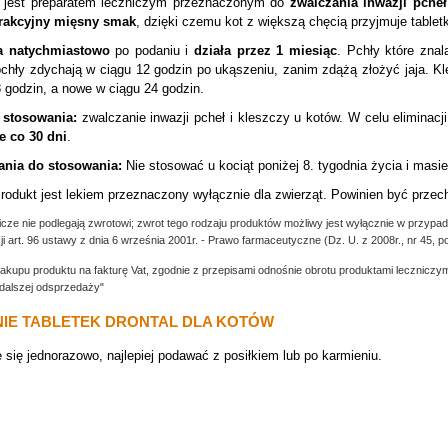
b
jest preparatem leczniczym przeznaczonym do
zwalczania inwazji pcheł
rakcyjny mięsny smak
, dzięki czemu kot z większą chęcią przyjmuje tabletk
ła natychmiastowo
po podaniu i
działa przez 1 miesiąc
. Pchły które znal
chły zdychają w ciągu 12 godzin po ukąszeniu, zanim zdążą złożyć jaja. Kl
8 godzin, a nowe w ciągu 24 godzin.
 stosowania:
zwalczanie inwazji pcheł i kleszczy u kotów.
W celu eliminacj
e co 30 dni
.
nia do stosowania:
Nie stosować u kociąt poniżej 8. tygodnia życia i masie 
rodukt jest lekiem przeznaczony wyłącznie dla zwierząt. Powinien być przec
icze nie podlegają zwrotowi; zwrot tego rodzaju produkt
ów możliwy jest wyłącznie w przypad
ji art. 96 ustawy z dnia 6 września 2001r. - Prawo farmaceutyczne (Dz. U. z 2008r., nr 45, p
zakup
u
produktu na fakturę Vat, zgodnie z przepisami odnośnie obrotu produktami leczniczymi
dalszej odsprzedaży"
E TABLETEK DRONTAL DLA KOTÓW
 się jednorazowo, najlepiej podawać z posiłkiem lub po karmieniu.