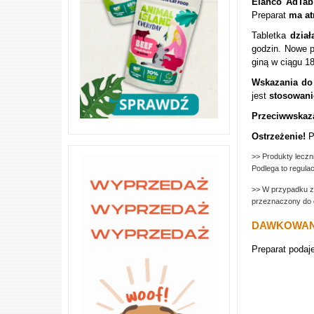
Elanco AdTa
Preparat
ma at
Tabletka
dzia
godzin. Nowe p
giną w ciągu 1
Wskazania do
jest
stosowani
Przeciwwskaza
Ostrzeżenie!
P
>> Produkty leczn
Podlega to regulac
>>
W przypadku
przeznaczony do 
DAWKOWANI
Preparat podaje