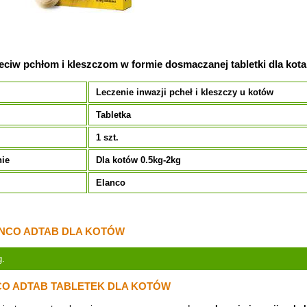
eciw pchłom i kleszczom w formie dosmaczanej tabletki dla kota
Leczenie inwazji pcheł i kleszczy u kotów
Tabletka
e
1 szt.
nie
Dla kotów 0.5kg-2kg
Elanco
NCO ADTAB DLA KOTÓW
g.
CO ADTAB
TABLETEK DLA KOTÓW