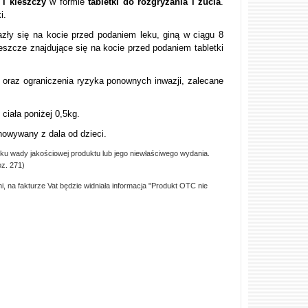
 i kleszczy
w formie
tabletki do rozgryzania i żucia
.
i.
azły się na kocie przed podaniem leku, giną w ciągu 8
eszcze znajdujące się na kocie przed podaniem tabletki
i oraz ograniczenia ryzyka ponownych inwazji, zalecane
ciała poniżej 0,5kg.
howywany z dala od dzieci.
ku wady jakościowej produktu lub jego niewłaściwego wydania.
oz. 271)
, na fakturze Vat będzie widniała informacja "Produkt OTC nie