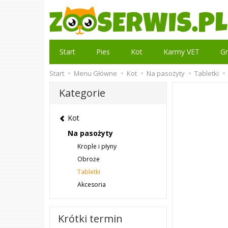
Start
Pies
Kot
Karmy VET
Gr
Start
Menu Główne
Kot
Na pasożyty
Tabletki
Kategorie
Kot
Na pasożyty
Krople i płyny
Obroże
Tabletki
Akcesoria
Krótki termin