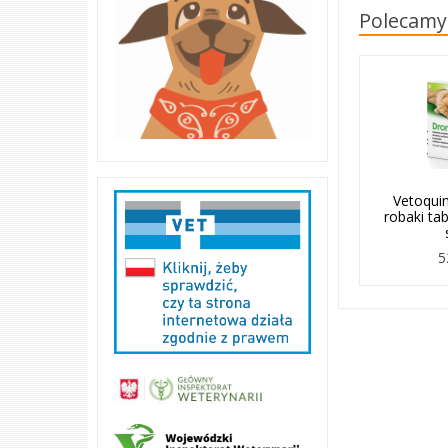
Polecamy
Vetoquin
robaki tab
5