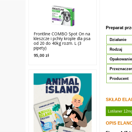
Preparat prz
Frontline COMBO Spot On na
kleszcze i pchły krople dla psa
Działanie
od 20 do 40kg rozm. L (3
pipety)
Rodzaj
95,00 zł
Opakowani
Przeznacze
Producent
SKŁAD ELA
Lotilaner 12m
OPIS
ELAN