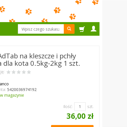
Wyszukaj
AdTab na kleszcze i pchły
a dla kota 0.5kg-2kg 1 szt.
ję:
lanco
ta:
5420036974192
w magazynie
Ilość:
szt.
36,00 zł