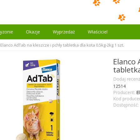
yzonie
Okazje
Wyprzedaż
Właściciel
Elanco AdTab na kleszcze i pchły tabletka dla kota 0.5kg-2kg 1 szt.
Elanco 
tabletk
Dodaj recenz
12514
Producent:
E
Kod producen
Dostępność: