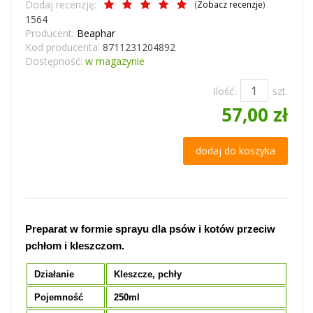
Dodaj recenzję:
(
Zobacz recenzje
)
1564
Producent:
Beaphar
Kod producenta:
8711231204892
Dostępność:
w magazynie
Ilość:
szt.
57,00 zł
dodaj do koszyka
Preparat w formie sprayu dla psów i kotów przeciw
pchłom i kleszczom.
Działanie
Kleszcze, pchły
Pojemność
250ml