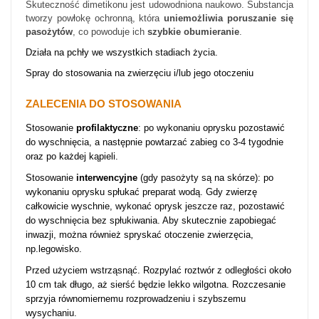
Skuteczność dimetikonu jest udowodniona naukowo. Substancja
tworzy powłokę ochronną, która
uniemożliwia poruszanie się
pasożytów
, co powoduje ich
szybkie obumieranie
.
Działa na pchły we wszystkich stadiach życia.
Spray do stosowania na zwierzęciu i/lub jego otoczeniu
ZALECENIA DO STOSOWANIA
Stosowanie
profilaktyczne
: po wykonaniu oprysku pozostawić
do wyschnięcia, a następnie powtarzać zabieg co 3-4 tygodnie
oraz po każdej kąpieli.
Stosowanie
interwencyjne
(gdy pasożyty są na skórze): po
wykonaniu oprysku spłukać preparat wodą. Gdy zwierzę
całkowicie wyschnie, wykonać oprysk jeszcze raz, pozostawić
do wyschnięcia bez spłukiwania. Aby skutecznie zapobiegać
inwazji, można również spryskać otoczenie zwierzęcia,
np.legowisko.
Przed użyciem wstrząsnąć. Rozpylać roztwór z odległości około
10 cm tak długo, aż sierść będzie lekko wilgotna. Rozczesanie
sprzyja równomiernemu rozprowadzeniu i szybszemu
wysychaniu.