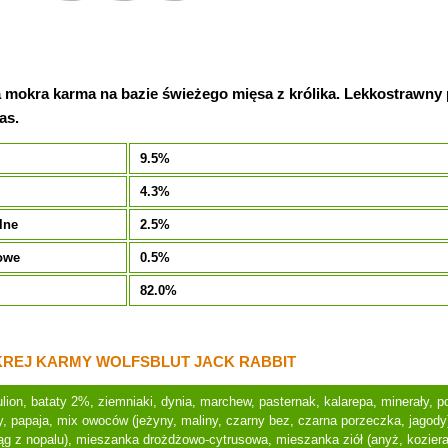
mokra karma na bazie świeżego mięsa z królika. Lekkostrawny
as.
9.5%
4.3%
lne
2.5%
owe
0.5%
82.0%
REJ KARMY WOLFSBLUT JACK RABBIT
ulion, bataty 2%, ziemniaki, dynia, marchew, pasternak, kalarepa, minerały, p
y, papaja, mix owoców (jeżyny, maliny, czarny bez, czarna porzeczka, jagody
ąg z nopalu), mieszanka drożdżowo-cytrusowa, mieszanka ziół (anyż, koziera