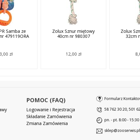
TPR Samba ze
Zolux Sznur miętowy
Zolux Sz
 nr 479119ORA
40cm nr 980307
32cm n
3,00 zł
12,00 zł
8,
Formularz Kontakto
POMOC (FAQ)
tawy
Logowanie i Rejestracja
58 762 30 20, 501 6
Składanie Zamówienia
pn. - pt. 8:00 - 15:30
Zmiana Zamówienia
sklep@zooserwis.pl