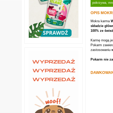
pokrzywa, mni
OPIS MOKR
Mokra karma
W
składzie główn
100% ze świe
Karmę mogą je
Pokarm zawier
zastosowaniu
Pokarm nie za
DAWKOWANI