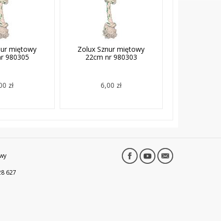
nur miętowy
Zolux Sznur miętowy
r 980305
22cm nr 980303
00 zł
6,00 zł
wy
28 627