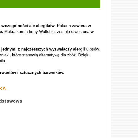
 szczególności ale alergików
. Pokarm
zawiera w
ne
.
Mokra karma firmy Wolfsblut została stworzona
w
ą jednymi z najczęstszych wyzwalaczy alergii
u psów.
iaki, które stanowią alternatywę dla zbóż. Dzięki
ila.
erwantów i sztucznych barwników.
IKA
odstawowa