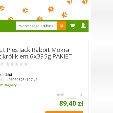
Wyszukaj
ut Pies Jack Rabbit Mokra
 królikiem 6x395g PAKIET
ję:
olfsblut
ta:
4260603784127-z6
w magazynie
Ilość:
szt.
89,40 zł