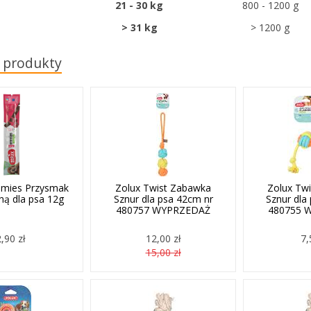
21 - 30 kg
800 - 1200 g
> 31 kg
> 1200 g
 produkty
mmies Przysmak
Zolux Twist Zabawka
Zolux Tw
ną dla psa 12g
Sznur dla psa 42cm nr
Sznur dla
480757 WYPRZEDAŻ
480755 
2,90 zł
12,00 zł
7,
15,00 zł