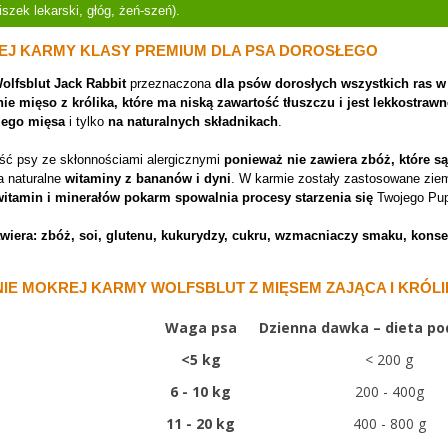
szek lekarski, głóg, żeń-szeń).
EJ KARMY KLASY PREMIUM DLA PSA DOROSŁEGO
olfsblut Jack Rabbit
przeznaczona
dla psów dorosłych wszystkich ras w
ie mięso z królika, które ma niską zawartość tłuszczu i jest lekkostraw
żego mięsa
i tylko
na naturalnych składnikach
.
ść psy ze skłonnościami alergicznymi
ponieważ nie zawiera zbóż, które s
a naturalne
witaminy z bananów i dyni
. W karmie zostały zastosowane ziemn
witamin i minerałów pokarm spowalnia procesy starzenia się
Twojego Pup
wiera: zbóż, soi, glutenu, kukurydzy, cukru, wzmacniaczy smaku, kons
E MOKREJ KARMY WOLFSBLUT Z MIĘSEM ZAJĄCA I KRÓL
Waga psa
Dzienna dawka – dieta p
<
5 kg
< 200 g
6 - 10 kg
200 - 400g
11 - 20 kg
400 - 800 g