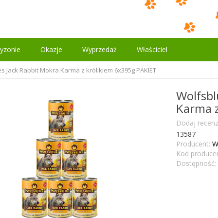
yzonie
Okazje
Wyprzedaż
Właściciel
es Jack Rabbit Mokra Karma z królikiem 6x395g PAKIET
Wolfsbl
Karma z
Dodaj recenz
13587
Producent:
W
Kod producen
Dostępność: