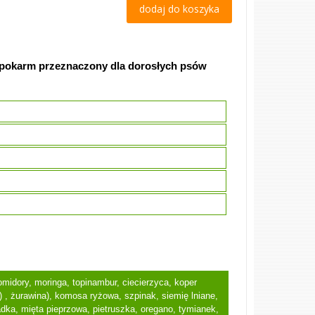
dodaj do koszyka
 pokarm przeznaczony dla dorosłych psów
omidory, moringa, topinambur, ciecierzyca, koper
) , żurawina), komosa ryżowa, szpinak, siemię lniane,
dka, mięta pieprzowa, pietruszka, oregano, tymianek,