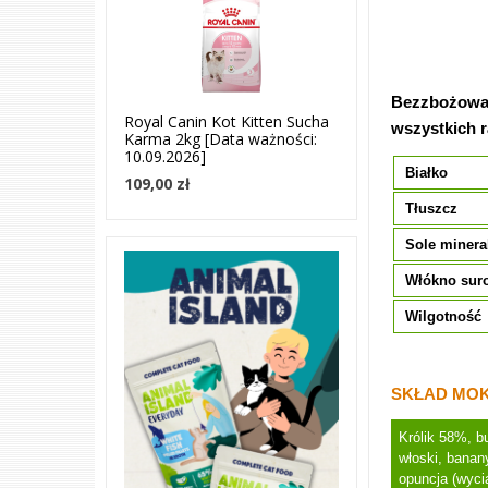
Bezzbożowa 
Royal Canin Kot Kitten Sucha
wszystkich r
Karma 2kg [Data ważności:
10.09.2026]
Białko
109,00 zł
Tłuszcz
Sole minera
Włókno sur
Wilgotność
SKŁAD MOK
Królik 58%, b
włoski, banan
opuncja (wyci