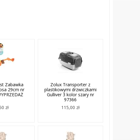
ist Zabawka
Zolux Transporter z
 psa 29cm nr
plastikowymi drzwiczkami
WYPRZEDAŻ
Gulliver 3 kolor szary nr
97366
50 zł
115,00 zł