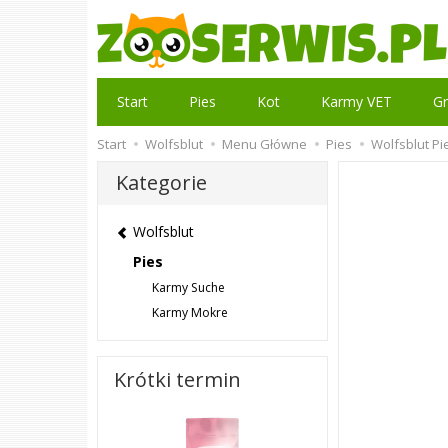
Start
Pies
Kot
Karmy VET
Gr
Start
Wolfsblut
Menu Główne
Pies
Wolfsblut Pi
Kategorie
Wolfsblut
Pies
Karmy Suche
Karmy Mokre
Krótki termin