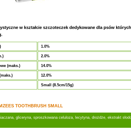
tystyczne w kształcie szczoteczek dedykowane dla psów któryc
g.
)
1.0%
.)
2.0%
owe (maks.)
14.0%
(maks.)
12.0%
Small (8.5cm/15g)
MZEES TOOTHBRUSH SMALL
iaczana, gliceryna, sproszkowana celuloza, lecytyna, drożdże, ekstrakt słodo