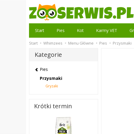
Start
Pies
Kot
Karmy VET
Gr
Start
Whimzees
Menu Główne
Pies
Przysmaki
Kategorie
Pies
Przysmaki
Gryzaki
Krótki termin