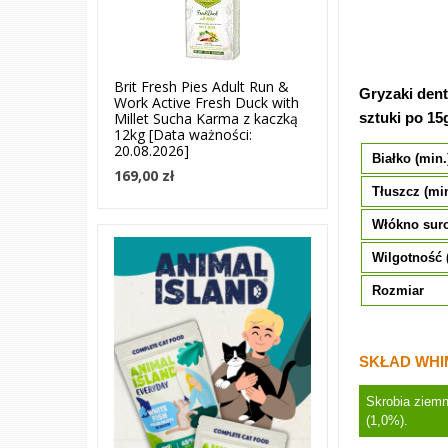
Brit Fresh Pies Adult Run &
Gryzaki den
Work Active Fresh Duck with
Millet Sucha Karma z kaczką
sztuki po 15
12kg [Data ważności:
20.08.2026]
Białko (min.
169,00 zł
Tłuszcz (min
Włókno sur
Wilgotność 
Rozmiar
SKŁAD WHI
Skrobia ziemn
(1,0%).