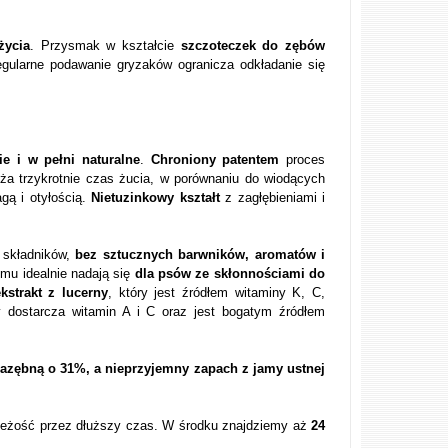
życia
. Przysmak w kształcie
szczoteczek do zębów
ularne podawanie gryzaków ogranicza odkładanie się
ie i w pełni naturalne
.
Chroniony patentem
proces
uża trzykrotnie czas żucia, w porównaniu do wiodących
gą i otyłością.
Nietuzinkowy kształt
z zagłębieniami i
h składników,
bez sztucznych barwników, aromatów i
mu idealnie nadają się
dla psów ze skłonnościami do
ekstrakt z lucerny
, który jest źródłem witaminy K, C,
y dostarcza witamin A i C oraz jest bogatym źródłem
azębną o 31%, a nieprzyjemny zapach z jamy ustnej
ieżość przez dłuższy czas. W środku znajdziemy aż
24