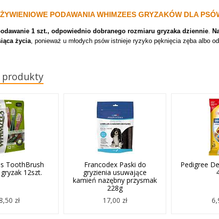
 ŻYWIENIOWE PODAWANIA WHIMZEES GRYZAKÓW DLA PSÓ
odawanie 1 szt., odpowiednio dobranego rozmiaru gryzaka dziennie
.
Na
iąca życia
, ponieważ u młodych psów istnieje ryzyko pęknięcia zęba albo od
 produkty
s ToothBrush
Francodex Paski do
Pedigree De
gryzak 12szt.
gryzienia usuwające
kamień nazębny przysmak
228g
8,50 zł
17,00 zł
6,