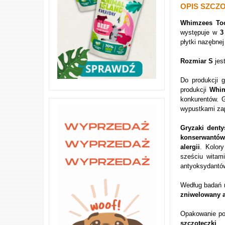
OPIS SZCZ
Whimzees To
występuje w
3
płytki nazębne
Rozmiar S
jes
Do produkcji 
produkcji
Whi
konkurentów. 
wypustkami za
Gryzaki dent
konserwantów
alergii
. Kolor
sześciu witam
antyoksydantó
Według badań 
zniwelowany 
Opakowanie po
szczoteczki
.