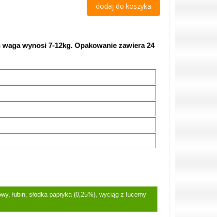
dodaj do koszyka
h waga wynosi 7-12kg. Opakowanie zawiera 24
wy, łubin, słodka papryka (0,25%), wyciąg z lucerny