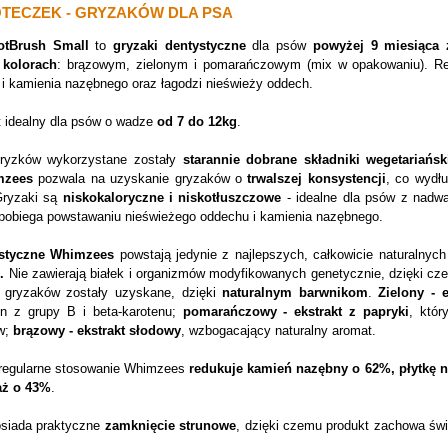
OTECZEK - GRYZAKÓW DLA PSA
otBrush Small
to
gryzaki dentystyczne
dla psów
powyżej 9 miesiąca 
 kolorach
: brązowym, zielonym i pomarańczowym (mix w opakowaniu). Reg
j i kamienia nazębnego oraz łagodzi nieświeży oddech.
t idealny dla psów o wadze
od 7 do 12kg
.
gryzków wykorzystane zostały
starannie dobrane składniki wegetariańsk
mzees
pozwala na uzyskanie gryzaków o
trwalszej konsystencji
, co wydł
Gryzaki są
niskokaloryczne i niskotłuszczowe
- idealne dla psów z nadwa
pobiega powstawaniu nieświeżego oddechu i kamienia nazębnego.
ystyczne Whimzees
powstają jedynie z najlepszych, całkowicie naturalnyc
.
Nie zawierają białek i organizmów modyfikowanych genetycznie, dzięki cze
y gryzaków zostały uzyskane, dzięki
naturalnym barwnikom
.
Zielony - 
in z grupy B i beta-karotenu;
pomarańczowy - ekstrakt z papryki
, któr
w;
brązowy - ekstrakt słodowy
, wzbogacający naturalny aromat.
regularne stosowanie Whimzees
redukuje kamień nazębny o 62%, płytkę n
aż o 43%
.
siada praktyczne
zamknięcie strunowe
, dzięki czemu produkt zachowa św