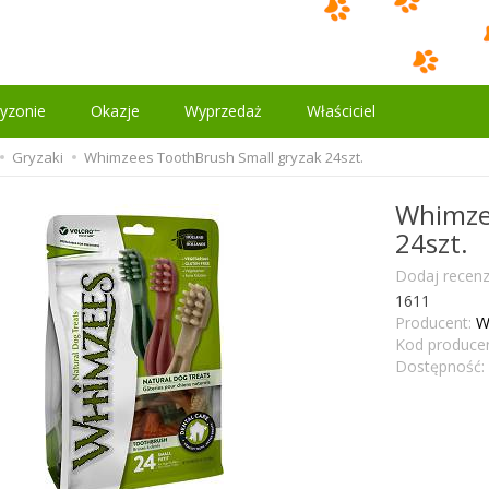
yzonie
Okazje
Wyprzedaż
Właściciel
Gryzaki
Whimzees ToothBrush Small gryzak 24szt.
Whimze
24szt.
Dodaj recenz
1611
Producent:
W
Kod producen
Dostępność: