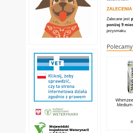
ZALECENIA
Zalecane jest
p
poniżej 9 mies
przysmaku.
Polecamy
Whimzee
Medium 
4