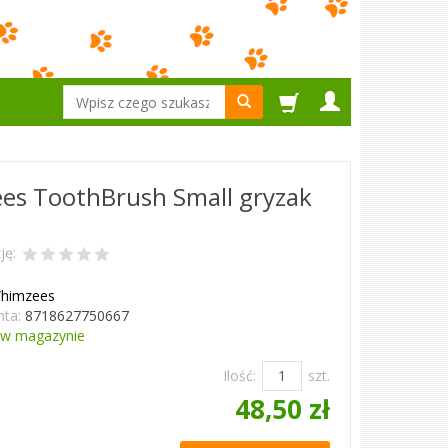
Wyszukaj
es ToothBrush Small gryzak
ję:
himzees
ta:
8718627750667
w magazynie
Ilość:
szt.
48,50 zł