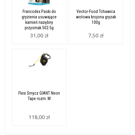
Francodex Paski do
Vector-Food Tchawica
gryzienia usuwające
wołowa krojona gryzak
kamień nazębny
100g
przysmak 502.5g
31,00 zł
7,50 zł
Flexi Smycz GIANT Neon
Tape rozm. M
118,00 zł