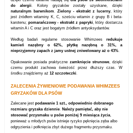
do alergii
. Kolory gryzaków zostały uzyskane, dzięki
naturalnym barwnikom
.
Zielony - ekstrakt z lucerny
, który
jest źródłem witaminy K, C, sześciu witamin z grupy B i beta-
karotenu;
pomarańczowy - ekstrakt z papryki
, który dostarcza
witamin A i C oraz jest bogatym źródłem antyoksydantów.
Według badań regularne stosowanie Whimzees
redukuje
kamień nazębny o 62%, płytkę nazębną o 31%, a
nieprzyjemny zapach z jamy ustnej zniwelowany aż o 43%
.
Opakowanie posiada praktyczne
zamknięcie strunowe
, dzięki
czemu produkt zachowa świeżość przez dłuższy czas. W
środku znajdziemy aż
12 szczoteczki
.
ZALECENIA ŻYWIENIOWE PODAWANIA WHIMZEES
GRYZAKÓW DLA PSÓW
Zalecane jest
podawanie 1 szt., odpowiednio dobranego
rozmiaru gryzaka dziennie
.
Należy pamiętać, aby nie
stosować przysmaku u psów poniżej 9 miesiąca życia
,
ponieważ u młodych psów istnieje ryzyko pęknięcia zęba albo
odgryzienia i połknięcia zbyt dużego fragmentu przysmaku.