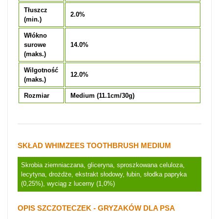
Tłuszcz
2.0%
(min.)
Włókno
surowe
14.0%
(maks.)
Wilgotność
12.0%
(maks.)
Rozmiar
Medium (11.1cm/30g)
SKŁAD WHIMZEES TOOTHBRUSH MEDIUM
Skrobia ziemniaczana, gliceryna, sproszkowana celuloza,
lecytyna, drożdże, ekstrakt słodowy, łubin, słodka papryka
(0,25%), wyciąg z lucerny (1,0%)
OPIS SZCZOTECZEK - GRYZAKÓW DLA PSA