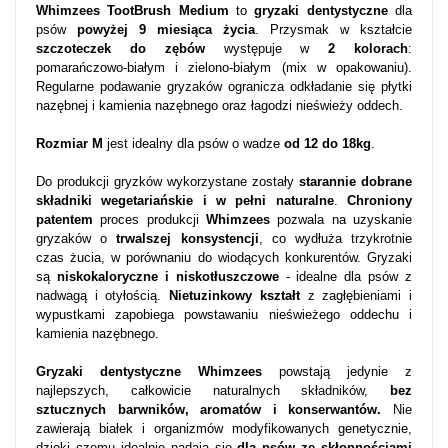
Whimzees TootBrush Medium
to
gryzaki dentystyczne
dla
psów
powyżej 9 miesiąca życia
. Przysmak w kształcie
szczoteczek do zębów
występuje w
2 kolorach
:
pomarańczowo-białym i zielono-białym (mix w opakowaniu).
Regularne podawanie gryzaków ogranicza odkładanie się płytki
nazębnej i kamienia nazębnego oraz łagodzi nieświeży oddech.
Rozmiar M
jest idealny dla psów o wadze
od 12 do 18kg
.
Do produkcji gryzków wykorzystane zostały
starannie dobrane
składniki wegetariańskie i w pełni naturalne
.
Chroniony
patentem
proces produkcji
Whimzees
pozwala na uzyskanie
gryzaków o
trwalszej konsystencji
, co wydłuża trzykrotnie
czas żucia, w porównaniu do wiodących konkurentów. Gryzaki
są
niskokaloryczne i niskotłuszczowe
- idealne dla psów z
nadwagą i otyłością.
Nietuzinkowy kształt
z zagłębieniami i
wypustkami zapobiega powstawaniu nieświeżego oddechu i
kamienia nazębnego.
Gryzaki dentystyczne Whimzees
powstają jedynie z
najlepszych, całkowicie naturalnych składników,
bez
sztucznych barwników, aromatów i konserwantów.
Nie
zawierają białek i organizmów modyfikowanych genetycznie,
dzięki czemu idealnie nadają się
dla psów ze skłonnościami