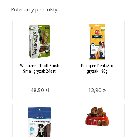
Polecamy produkty
Whimzees ToothBrush
Pedigree DentaStix
Small gryzak 24szt.
gryzak 180g
48,50 zł
13,90 zł