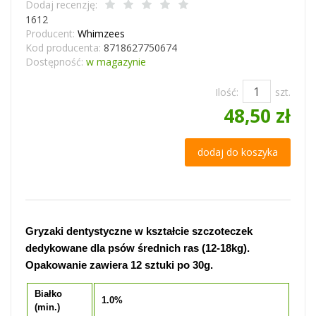
Dodaj recenzję:
1612
Producent:
Whimzees
Kod producenta:
8718627750674
Dostępność:
w magazynie
Ilość:
szt.
48,50 zł
dodaj do koszyka
Gryzaki dentystyczne w kształcie szczoteczek
dedykowane dla psów średnich ras (12-18kg).
Opakowanie zawiera 12 sztuki po 30g.
Białko
1.0%
(min.)