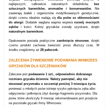
najlepszych, całkowicie naturalnych składników,
bez
sztucznych barwników, aromatów i konserwantów.
Nie
zawierają białek i organizmów modyfikowanych genetycznie,
dzięki czemu idealnie nadają się
dla psów ze skłonnościami
do alergii
. Dodatek węglanu wapnia wspiera
rozwój mocnych
zębów
i kości. Kolory gryzaków zostały uzyskane, dzięki
naturalnym barwnikom
.
Opakowanie posiada praktyczne
zamknięcie strunowe
, dzięki
czemu produkt zachowa świeżość przez dłuższy czas. W
środku znajdziemy aż
28 pałeczek.
ZALECENIA ŻYWIENIOWE PODAWANIA WHIMZEES
GRYZAKÓW DLA SZCZENIAKÓW
Zalecane jest
podawanie 1 szt., odpowiednio dobranego
rozmiaru gryzaka dziennie
.
Należy pamiętać, aby nie
stosować przysmaku u szczeniąt poniżej 3 miesiąca życia
,
ponieważ u młodych psów istnieje ryzyko pęknięcia zęba albo
odgryzienia i połknięcia zbyt dużego fragmentu przysmaku. Dla
psów, które ukończyły 9 miesiąc rekomendowane jest przejście
na pozostałe gryzaki firmy Whimzees.