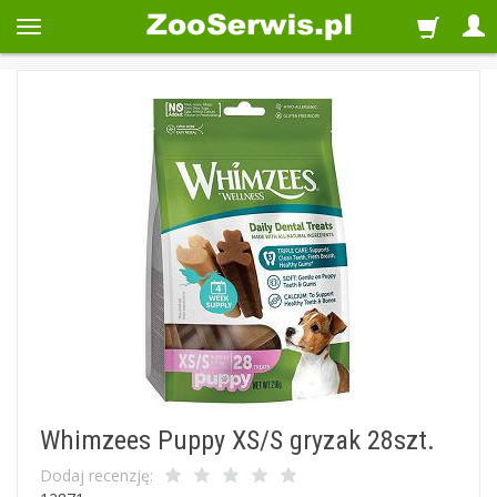
Whimzees Puppy XS/S gryzak 28szt.
Dodaj recenzję: