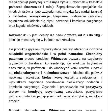
dla szczeniąt
powyżej 3 miesiąca życia
. Przysmak w kształcie
pałeczek (kaczuszek i misi)
. Zaprojektowanie specjalnie dla
młodych psów, z tego względu mają
miękką (ale nadal twardą)
i delikatną konsystencję
. Regularne podawanie gryzaków
ogranicza odkładanie się płytki nazębnej i kamienia nazębnego
oraz łagodzi nieświeży oddech.
Rozmiar XS/S
jest idealny dla psów o wadze
od 2.3 do 9kg
-
idealnie mieszczą się w łapkach szczeniaków.
Do produkcji gryzków wykorzystane zostały
starannie dobrane
składniki wegetariańskie i w pełni naturalne
.
Chroniony
patentem
proces produkcji
Whimzees
pozwala na uzyskanie
gryzaków o
trwalszej konsystencji
, co wydłuża trzykrotnie
czas żucia, w porównaniu do wiodących konkurentów. Gryzaki
są
niskokaloryczne i niskotłuszczowe
- idealne dla psów z
nadwagą i otyłością.
Nietuzinkowy kształt
z zagłębieniami i
wypustkami zapobiega powstawaniu nieświeżego oddechu i
kamienia nazębnego. Gryzienie i przeżuwanie ma
pozytywny
wpływ na kondycję psychiczną
szczeniaka: pozytywnie
wycisza, rozładowuje napięcie i nadmierną ekscytację, uspokaja
emocje.
Gryzaki dentystyczne Whimzees
powstają jedynie z