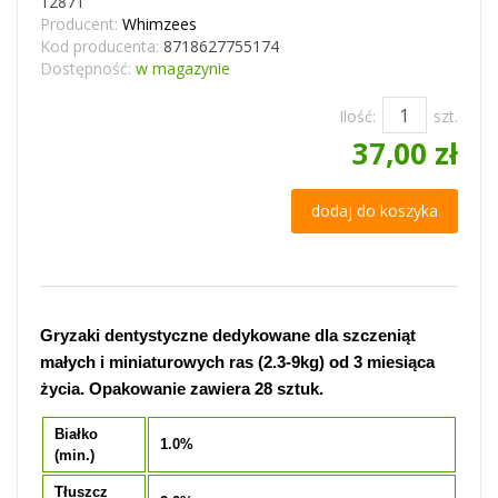
12871
Producent:
Whimzees
Kod producenta:
8718627755174
Dostępność:
w magazynie
Ilość:
szt.
37,00 zł
dodaj do koszyka
Gryzaki dentystyczne dedykowane dla szczeniąt
małych i miniaturowych ras (2.3-9kg) od 3 miesiąca
życia. Opakowanie zawiera 28 sztuk.
Białko
1.0%
(min.)
Tłuszcz