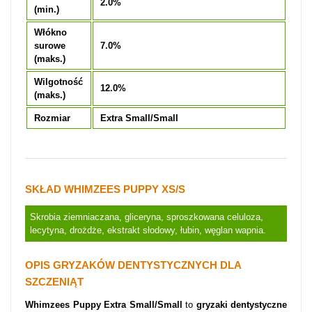
2.0%
(min.)
Włókno
surowe
7.0%
(maks.)
Wilgotność
12.0%
(maks.)
Rozmiar
Extra Small/Small
SKŁAD WHIMZEES PUPPY XS/S
Skrobia ziemniaczana, gliceryna, sproszkowana celuloza,
lecytyna, drożdże, ekstrakt słodowy, łubin, węglan wapnia.
OPIS GRYZAKÓW DENTYSTYCZNYCH DLA
SZCZENIĄT
Whimzees Puppy Extra Small/Small
to
gryzaki dentystyczne