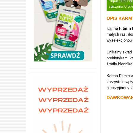
mąka pszenna,
suszona 0,5%,
OPIS KARM
Karma
Fitmin 
małych ras, do
wyselekcjonow
Unikalny skład
prebiotykami k
źródło błonnika
Karma Fitmin w
korzystnie wpły
nieprzyjemny 
DAWKOWANI