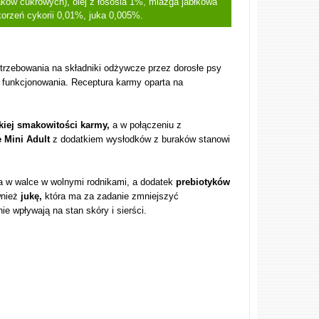
aków cukrowych), olej z łososia 1%, miazga jabłkowa
korzeń cykorii 0,01%, juka 0,005%.
rzebowania na składniki odżywcze przez dorosłe psy
 funkcjonowania. Receptura karmy oparta na
iej smakowitości karmy,
a w połączeniu z
e Mini Adult
z dodatkiem wysłodków z buraków stanowi
a w walce w wolnymi rodnikami, a dodatek
prebiotyków
wnież
jukę,
która ma za zadanie zmniejszyć
ie wpływają na stan skóry i sierści.