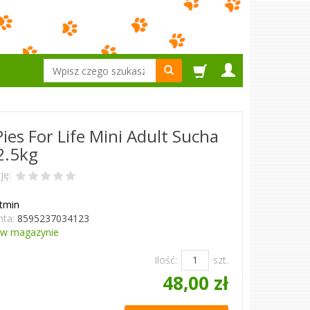
Wyszukaj
Pies For Life Mini Adult Sucha
2.5kg
ję:
itmin
ta:
8595237034123
w magazynie
Ilość:
szt.
48,00 zł