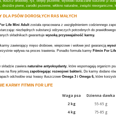
 tłuszcz drobiowy, ryż, otręby pszenne, wysłodki buraczane suszone (z bur
 drożdże piwne, zarodki pszenne, włókno naturalne, związki nieorganiczne, 
Y DLA PSÓW DOROSŁYCH RAS MAŁYCH
For Life Mini Adult
została opracowana z uwzględnieniem codziennego zapot
starczając niezbędnych substancji odżywczych potrzebnych do prawidłowego
anych składnikach gwarantuje
wysoką przyswajalność karmy.
 karmy zawierający mięso drobiowe, wieprzowe i wołowe jest gwarancją
wysok
orzystnie wpływa na proces trawienia. Ponadto formuła karmy
Fitmin For Lif
.
 składzie zawiera
naturalne antyoksydanty
, które wspomagają organizm ps
wa na florę jelitową
zapobiegając rozwojowi bakterii.
Do karmy dodano ró
zapach odchodów oraz kwasy tłuszczowe
Omega 3 i Omega 6,
które korzystn
E KARMY FITMIN FOR LIFE
Waga psa
Dzienna dawka
2 kg
55-65 g
4 kg
75-85 g