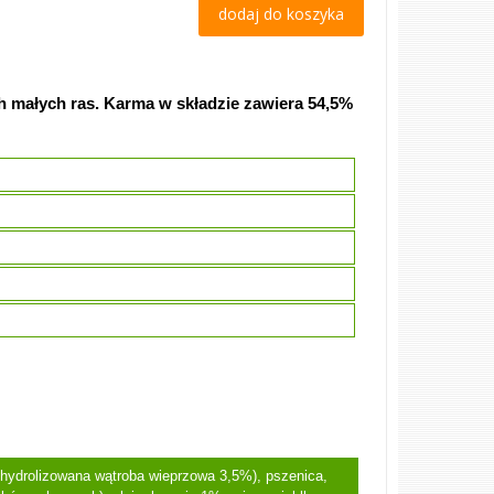
dodaj do koszyka
 małych ras. Karma w składzie zawiera 54,5%
hydrolizowana wątroba wieprzowa 3,5%), pszenica,