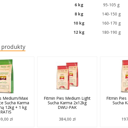
6 kg
95-105 g
8 kg
140-150 g
10 kg
160-170 g
12 kg
180-190 g
 produkty
es Medium/Maxi
Fitmin Pies Medium Light
Fitmin Pies
ce Sucha Karma
Sucha Karma 2x12kg
Sucha K
iną 12kg + 1 kg
DWU-PAK
RATIS
9,00 zł
384,00 zł
197