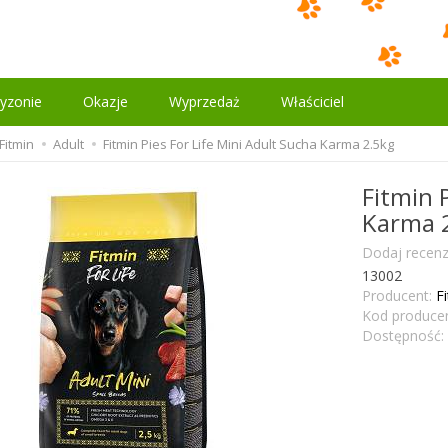
yzonie
Okazje
Wyprzedaż
Właściciel
Fitmin
Adult
Fitmin Pies For Life Mini Adult Sucha Karma 2.5kg
Fitmin 
Karma 
Dodaj recenz
13002
Producent:
F
Kod producen
Dostępność: