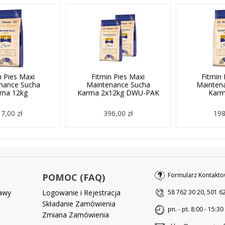
n Pies Maxi
Fitmin Pies Maxi
Fitmin 
mance Sucha
Maintenance Sucha
Mainten
rma 12kg
Karma 2x12kg DWU-PAK
Karm
7,00 zł
396,00 zł
198
Formularz Kontakto
POMOC (FAQ)
tawy
Logowanie i Rejestracja
58 762 30 20, 501 6
Składanie Zamówienia
pn. - pt. 8:00 - 15:30
Zmiana Zamówienia