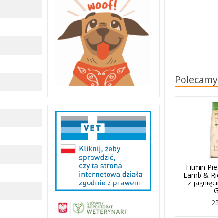
Polecamy
Fitmin Pi
Lamb & Ri
z jagnięc
G
25