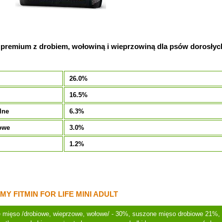
 premium z drobiem, wołowiną i wieprzowiną dla psów dorosłych
26.0%
16.5%
lne
6.3%
owe
3.0%
1.2%
Y FITMIN FOR LIFE MINI ADULT
 mięso /drobiowe, wieprzowe, wołowe/ - 30%, suszone mięso drobiowe 21%, 