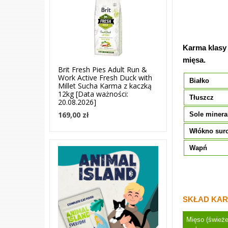
Karma klasy
mięsa.
Brit Fresh Pies Adult Run &
Work Active Fresh Duck with
Białko
Millet Sucha Karma z kaczką
12kg [Data ważności:
Tłuszcz
20.08.2026]
169,00 zł
Sole minera
Włókno sur
Wapń
SKŁAD KARM
Mięso (świeże