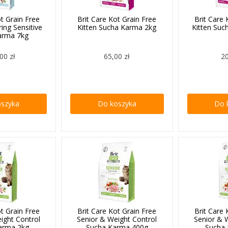
ot Grain Free
Brit Care Kot Grain Free
Brit Care 
ring Sensitive
Kitten Sucha Karma 2kg
Kitten Su
arma 7kg
00 zł
65,00 zł
20
oszyka
Do koszyka
Do 
ot Grain Free
Brit Care Kot Grain Free
Brit Care 
ight Control
Senior & Weight Control
Senior & 
arma 2kg
Sucha Karma 400g
Sucha