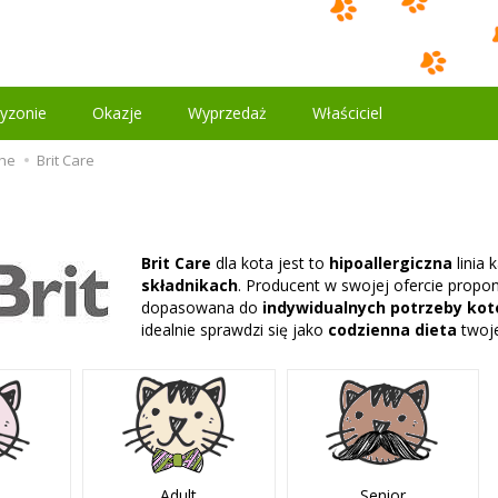
yzonie
Okazje
Wyprzedaż
Właściciel
he
Brit Care
Brit Care
dla kota jest to
hipoallergiczna
linia
składnikach
. Producent w swojej ofercie propon
dopasowana do
indywidualnych potrzeby ko
idealnie sprawdzi się jako
codzienna dieta
twoje
Adult
Senior