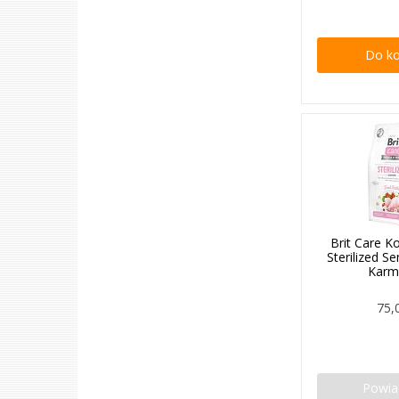
Do k
Brit Care K
Sterilized S
Karm
75,
Powi