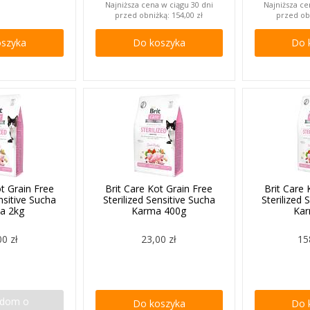
Najniższa cena w ciągu 30 dni
Najniższa ce
przed obniżką:
154,00 zł
przed ob
oszyka
Do koszyka
Do 
ot Grain Free
Brit Care Kot Grain Free
Brit Care 
ensitive Sucha
Sterilized Sensitive Sucha
Sterilized 
a 2kg
Karma 400g
Kar
00 zł
23,00 zł
15
adom o
Do koszyka
Do 