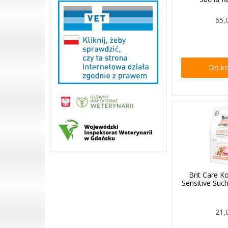
65,
Do k
Brit Care K
Sensitive Su
21,