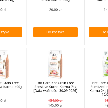
00 zł
20,00 zł
14
oszyka
Do koszyka
Do 
ot Grain Free
Brit Care Kot Grain Free
Brit Care 
cha Karma 400g
Sensitive Sucha Karma 7kg
Sterilized
[Data ważności: 30.09.2026]
Karma 2kg 
12.
00 zł
154,00 zł
63
145,00 zł
49