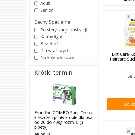
Adult
Senior
Cechy Specjalne
Po sterylizacji i kastracji
Karmy light
Bez zbóż
Dla wrażliwych
Brit Care K
Na kule włosowe
Haircare Su
Krótki termin
68,
Do k
Frontline COMBO Spot On na
kleszcze i pchły krople dla psa
od 20 do 40kg rozm. L (3
pipety)
95,00 zł