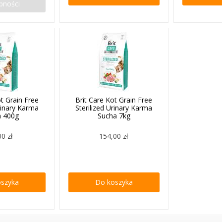
pności
ot Grain Free
Brit Care Kot Grain Free
Urinary Karma
Sterilized Urinary Karma
a 400g
Sucha 7kg
00 zł
154,00 zł
oszyka
Do koszyka