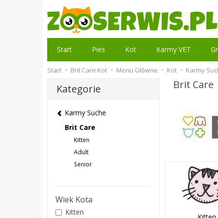
Start
Pies
Kot
Karmy VET
Gr
Start
Brit Care Kot
Menu Główne
Kot
Karmy Suc
Brit Care
Kategorie
Karmy Suche
Brit Care
Kitten
Adult
Senior
Wiek Kota
Kitten
Kitten