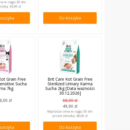
na w ciągu 30 dni
niżką:
63,00 zł
koszyka
Do koszyka
Kot Grain Free
Brit Care Kot Grain Free
Sensitive Sucha
Sterilized Urinary Karma
ma 7kg
Sucha 2kg [Data ważności
30.12.2026]
8,00 zł
68,00 zł
49,90 zł
Najniższa cena w ciągu 30 dni
przed obniżką:
68,00 zł
koszyka
Do koszyka