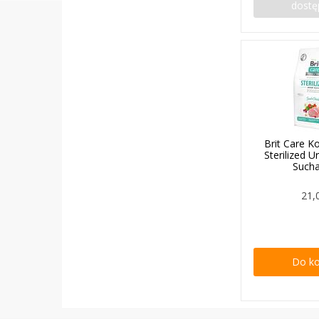
dostę
Brit Care K
Sterilized 
Such
21,
Do k