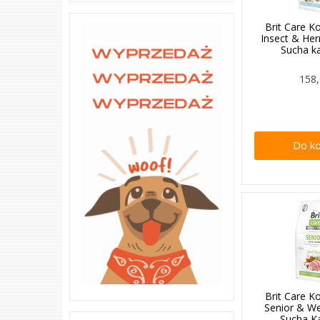
Brit Care K
Insect & Her
Sucha k
158,
Do k
Brit Care K
Senior & We
Sucha K