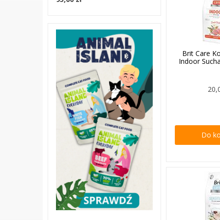
Brit Care K
Indoor Such
20,
Do k