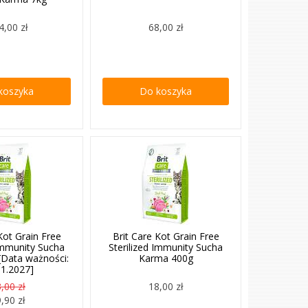
4,00 zł
68,00 zł
koszyka
Do koszyka
Kot Grain Free
Brit Care Kot Grain Free
 Immunity Sucha
Sterilized Immunity Sucha
[Data ważności:
Karma 400g
01.2027]
,00 zł
18,00 zł
,90 zł