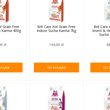
ot Grain Free
Brit Care Kot Grain Free
Brit Care 
a Karma 400g
Indoor Sucha Karma 7kg
Insect & He
Sucha
00 zł
144,00 zł
68
oszyka
Do koszyka
Do 