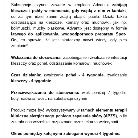
Substancje czynne zawarte w kroplach Advantix
zabijają
kleszcze i pchły w momencie, gdy wejdą z nim w kontakt
,
co za tym idzie zanim zdążą ukąsić pupila. Działa także
odstraszająco na kleszcze, komary oraz muchówki, jak np.
bolimuszki, muchy piaskowe. Advantix jest dostępny w formie
łatwego do aplikowania, wodoodpornego preparatu Spot-
On
, co sprawia, że jest skuteczny nawet wtedy, gdy pies
zmoknie*.
Wskazania do stosowania:
zapobieganie i zwalczanie infestacji
kleszczy oraz pcheł, odstraszanie komarów i muchówek
Czas działania:
zwalczanie
pcheł - 4 tygodnie
, zwalczanie
kleszczy - 4 tygodnie
Przeciwwskazania do stosowania:
wiek poniżej 7 tygodni,
koty, nadwrażliwość na substancje czynne
Produkt może być wykorzystywany w ramach
elementu terapii
kliniczne alergicznego pchlego zapalenia skóry (APZS)
, o ile
zostało ono wcześniej rozpoznane przez lekarza weterynarii.
Okres pomiędzy kolejnymi zabiegami wynosi 4 tygodnie.