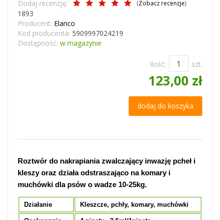
Dodaj recenzję:
(
Zobacz recenzje
)
1893
Producent:
Elanco
Kod producenta:
5909997024219
Dostępność:
w magazynie
Ilość:
szt.
123,00 zł
dodaj do koszyka
Roztwór do nakrapiania zwalczający inwazję pcheł i
kleszy oraz działa odstraszająco na komary i
muchówki dla psów o wadze 10-25kg.
Działanie
Kleszcze, pchły, komary, muchówki