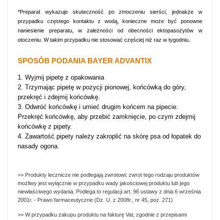
*Preparat wykazuje skuteczność po zmoczeniu sierści, jednakże w
przypadku częstego kontaktu z wodą, konieczne może być ponowne
naniesienie preparatu, w zależności od obecności ektopasożytów w
otoczeniu. W takim przypadku nie stosować częściej niż raz w tygodniu.
SPOSÓB PODANIA BAYER ADVANTIX
1. Wyjmij pipetę z opakowania
2. Trzymając pipetę w pozycji pionowej, końcówką do góry,
przekręć i zdejmij końcówkę.
3. Odwróć końcówkę i umieć drugim końcem na pipecie.
Przekręć końcówkę, aby przebić zamknięcie, po czym zdejmij
końcówkę z pipety.
4. Zawartość pipety należy zakroplić na skórę psa od łopatek do
nasady ogona.
>> Produkty lecznicze nie podlegają zwrotowi; zwrot tego rodzaju produkt
ów
możliwy jest wyłącznie w przypadku wady jakościowej produktu lub jego
niewłaściwego wydania. Podlega to regulacji art. 96 ustawy z dnia 6 września
2001r. - Prawo farmaceutyczne (Dz. U. z 2008r., nr 45, poz. 271)
>>
W przypadku
zakup
u
produktu na fakturę Vat, zgodnie z przepisami