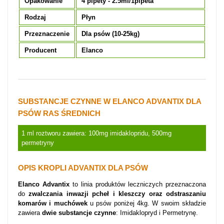
Opakowanie
4 pipety - 2.5ml/1pipeta
Rodzaj
Płyn
Przeznaczenie
Dla psów (10-25kg)
Producent
Elanco
SUBSTANCJE CZYNNE W ELANCO ADVANTIX DLA
PSÓW RAS ŚREDNICH
1 ml roztworu zawiera: 100mg imidaklopridu, 500mg
permetryny
OPIS KROPLI ADVANTIX DLA PSÓW
Elanco Advantix
to linia produktów leczniczych przeznaczona
do
zwalczania inwazji pcheł i kleszczy oraz odstraszaniu
komarów i muchówek
u psów poniżej 4kg. W swoim składzie
zawiera
dwie substancje czynne
: Imidaklopryd i Permetrynę.