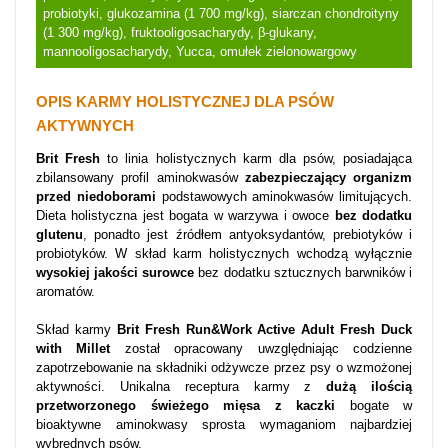
probiotyki, glukozamina (1 700 mg/kg), siarczan chondroityny
(1 300 mg/kg), fruktooligosacharydy, β-glukany,
mannooligosacharydy, Yucca, omułek zielonowargowy
OPIS KARMY HOLISTYCZNEJ DLA PSÓW
AKTYWNYCH
Brit
Fresh
to linia holistycznych karm dla psów, posiadająca
zbilansowany profil aminokwasów
zabezpieczający organizm
przed niedoborami
podstawowych aminokwasów limitujących.
Dieta holistyczna jest bogata w warzywa i owoce
bez dodatku
glutenu
, ponadto jest źródłem antyoksydantów, prebiotyków i
probiotyków. W skład karm holistycznych wchodzą wyłącznie
wysokiej jakości surowce
bez dodatku sztucznych barwników i
aromatów.
Skład karmy
Brit Fresh Run&Work Active Adult Fresh Duck
with Millet
został opracowany uwzględniając codzienne
zapotrzebowanie na składniki odżywcze przez psy o wzmożonej
aktywności. Unikalna receptura karmy z
dużą ilością
przetworzonego świeżego mięsa z kaczki
bogate w
bioaktywne aminokwasy sprosta wymaganiom najbardziej
wybrednych psów.