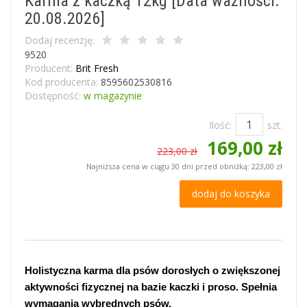
Karma z kaczką 12kg [Data ważności:
20.08.2026]
Dodaj recenzję:
9520
Producent:
Brit Fresh
Kod producenta:
8595602530816
Dostępność:
w magazynie
Ilość:
szt.
169,00 zł
223,00 zł
Najniższa cena w ciągu 30 dni przed obniżką:
223,00 zł
dodaj do koszyka
Holistyczna karma dla psów dorosłych o zwiększonej
aktywności fizycznej na bazie kaczki i proso. Spełnia
wymagania wybrednych psów.