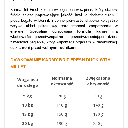
Karma Brit Fresh została wzbogacona w szpinak, który stanowi
źródło żelaza
poprawiające jakość krwi
, a dodatek cukini i
prosa bogate w błonnik i cenne pierwiastki śladowe korzystnie
wpływa układ pokarmowy oraz
stanowi zaopatrzenie w
energię
. Specjalnie opracowana
formuła karmy ma
właściwości przeciwzapalne i przeciwutleniające
dzięki
zawartości nagietka, który wspomaga organizm w detoksykacji
oraz
chroni przed wolnymi rodnikami.
DAWKOWANIE KARMY BRIT FRESH DUCK WITH
MILLET
Normalna
Zwiększona
Waga psa
aktywność
aktywność
dorosłego
5 kg
70 g
80 g
10 kg
110 g
140 g
15 kg
150 g
180 g
20 kg
190 g
230 g