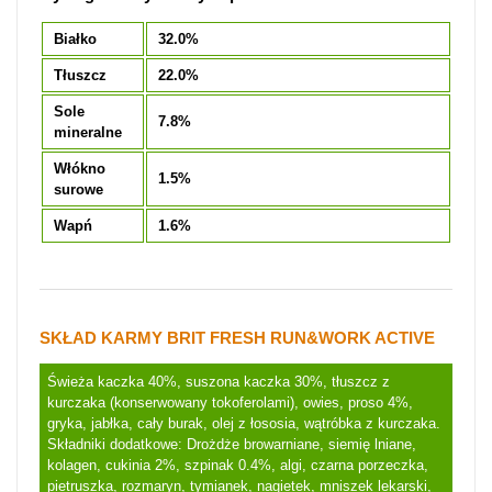
Białko
32.0%
Tłuszcz
22.0%
Sole
7.8%
mineralne
Włókno
1.5%
surowe
Wapń
1.6%
SKŁAD KARMY BRIT FRESH RUN&WORK ACTIVE
Świeża kaczka 40%, suszona kaczka 30%, tłuszcz z
kurczaka (konserwowany tokoferolami), owies, proso 4%,
gryka, jabłka, cały burak, olej z łososia, wątróbka z kurczaka.
Składniki dodatkowe: Drożdże browarniane, siemię lniane,
kolagen, cukinia 2%, szpinak 0.4%, algi, czarna porzeczka,
pietruszka, rozmaryn, tymianek, nagietek, mniszek lekarski,