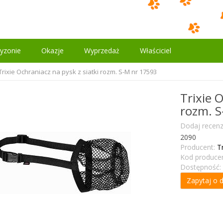
yzonie
Okazje
Wyprzedaż
Właściciel
Trixie Ochraniacz na pysk z siatki rozm. S-M nr 17593
Trixie O
rozm. S
Dodaj recenz
2090
Producent:
Tr
Kod producen
Dostępność:
Zapytaj o 