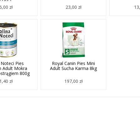
6,00 zł
23,00 zł
13,
 Noteci Pies
Royal Canin Pies Mini
 Adult Mokra
Adult Sucha Karma 8kg
pstrągiem 800g
1,40 zł
197,00 zł