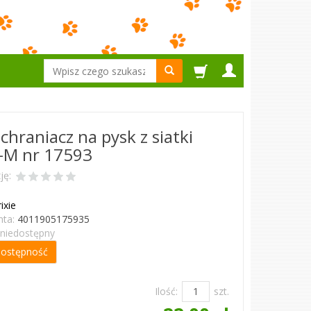
Wyszukaj
chraniacz na pysk z siatki
-M nr 17593
ję:
ixie
ta:
4011905175935
niedostępny
dostępność
Ilość:
szt.