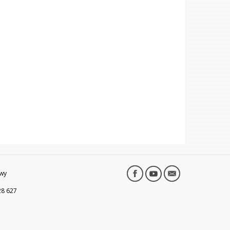
wy
28 627