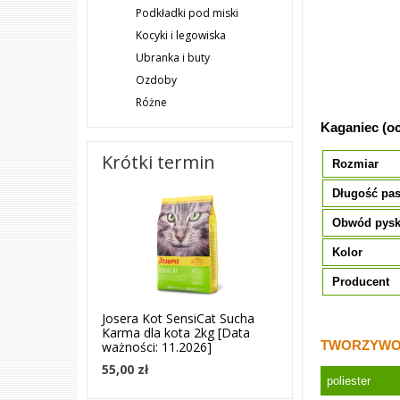
Podkładki pod miski
Kocyki i legowiska
Ubranka i buty
Ozdoby
Różne
Kaganiec (o
Krótki termin
Rozmiar
Długość pa
Obwód pys
Kolor
Producent
Josera Kot SensiCat Sucha
Karma dla kota 2kg [Data
TWORZYWO 
ważności: 11.2026]
55,00 zł
poliester