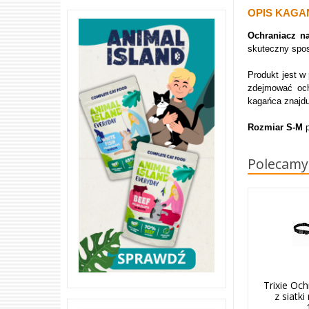
OPIS KAGAŃ
Ochraniacz n
skuteczny spos
Produkt jest w
zdejmować oc
kagańca znajdu
Rozmiar S-M
p
Polecamy
Trixie Och
z siatk