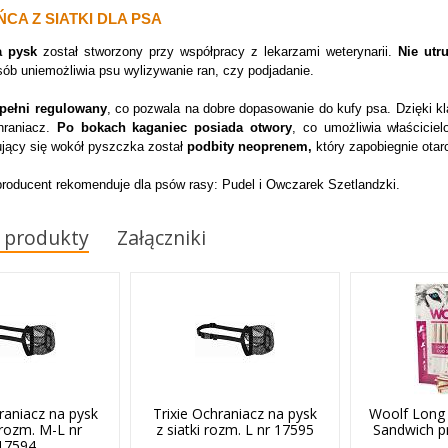
CA Z SIATKI DLA PSA
a pysk
został stworzony przy współpracy z lekarzami weterynarii.
Nie utr
ób uniemożliwia psu wylizywanie ran, czy podjadanie.
pełni regulowany
, co pozwala na dobre dopasowanie do kufy psa. Dzięki k
hraniacz.
Po bokach kaganiec posiada otwory
, co umożliwia właścici
jący się wokół pyszczka został
podbity neoprenem,
który zapobiegnie otar
roducent rekomenduje dla psów rasy: Pudel i Owczarek Szetlandzki.
 produkty
Załączniki
raniacz na pysk
Trixie Ochraniacz na pysk
Woolf Long
i rozm. M-L nr
z siatki rozm. L nr 17595
Sandwich p
17594