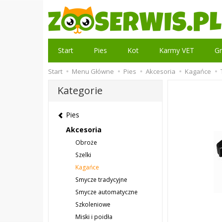
Start
Pies
Kot
Karmy VET
Gr
Start
Menu Główne
Pies
Akcesoria
Kagańce
Kategorie
Pies
Akcesoria
Obroże
Szelki
Kagańce
Smycze tradycyjne
Smycze automatyczne
Szkoleniowe
Miski i poidła