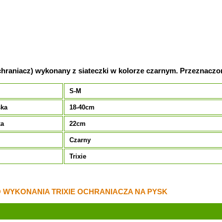
chraniacz) wykonany z siateczki w kolorze czarnym. Przeznaczo
S-M
ska
18-40cm
ka
22cm
Czarny
Trixie
WYKONANIA TRIXIE OCHRANIACZA NA PYSK