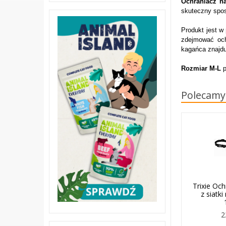
Ochraniacz n
skuteczny spos
Produkt jest w
zdejmować oc
kagańca znajdu
Rozmiar M-L
p
Polecamy
Trixie Och
z siatk
2