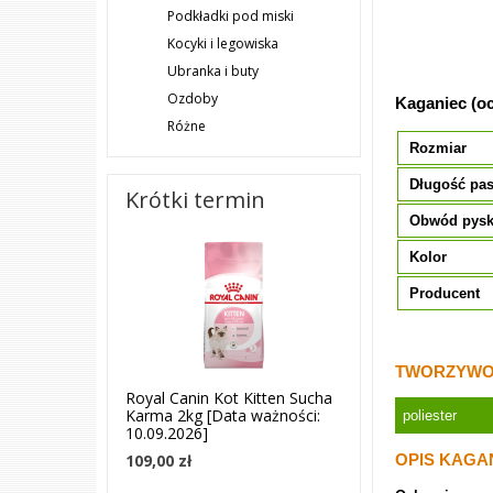
Podkładki pod miski
Kocyki i legowiska
Ubranka i buty
Ozdoby
Kaganiec (o
Różne
Rozmiar
Długość pa
Krótki termin
Obwód pys
Kolor
Producent
TWORZYWO 
Royal Canin Kot Kitten Sucha
Karma 2kg [Data ważności:
poliester
10.09.2026]
109,00 zł
OPIS KAGAŃ