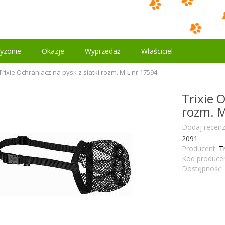
yzonie
Okazje
Wyprzedaż
Właściciel
Trixie Ochraniacz na pysk z siatki rozm. M-L nr 17594
Trixie O
rozm. M
Dodaj recenz
2091
Producent:
Tr
Kod producen
Dostępność: