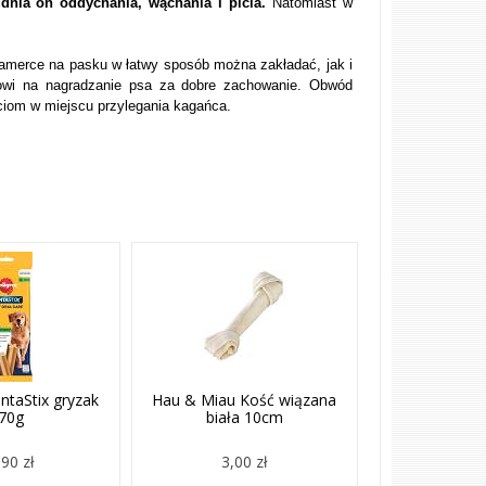
udnia on oddychania, wąchania i picia.
Natomiast w
lamerce na pasku w łatwy sposób można zakładać, jak i
elowi na nagradzanie psa za dobre zachowanie. Obwód
ciom w miejscu przylegania kagańca.
ntaStix gryzak
Hau & Miau Kość wiązana
70g
biała 10cm
90 zł
3,00 zł