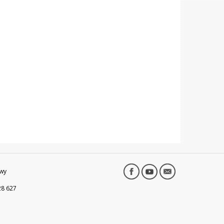
wy
28 627