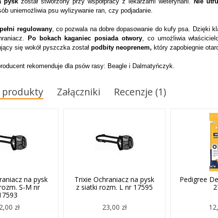
a pysk
został stworzony przy współpracy z lekarzami weterynarii.
Nie utr
ób uniemożliwia psu wylizywanie ran, czy podjadanie.
pełni regulowany
, co pozwala na dobre dopasowanie do kufy psa. Dzięki k
hraniacz.
Po bokach kaganiec posiada otwory
, co umożliwia właścici
jący się wokół pyszczka został
podbity neoprenem,
który zapobiegnie otar
roducent rekomenduje dla psów rasy: Beagle i Dalmatyńczyk.
 produkty
Załączniki
Recenzje (1)
raniacz na pysk
Trixie Ochraniacz na pysk
Pedigree De
i rozm. S-M nr
z siatki rozm. L nr 17595
2
17593
2,00 zł
23,00 zł
12,