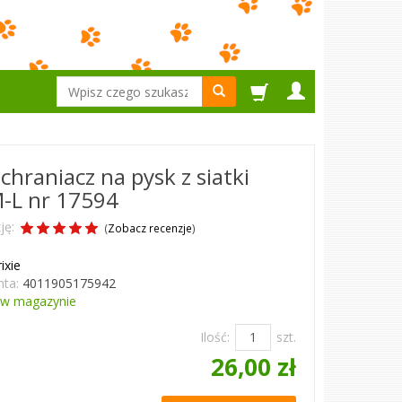
Wyszukaj
chraniacz na pysk z siatki
-L nr 17594
ję:
(
Zobacz recenzje
)
ixie
ta:
4011905175942
w magazynie
Ilość:
szt.
26,00 zł