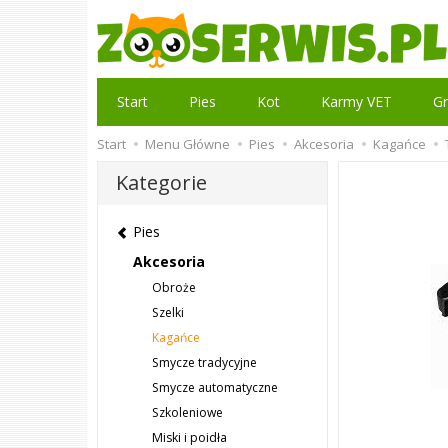
Start
Pies
Kot
Karmy VET
Gr
Start
Menu Główne
Pies
Akcesoria
Kagańce
Kategorie
Pies
Akcesoria
Obroże
Szelki
Kagańce
Smycze tradycyjne
Smycze automatyczne
Szkoleniowe
Miski i poidła