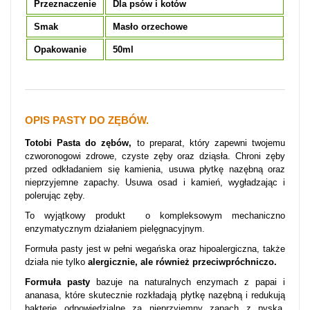
Przeznaczenie
Dla psów i kotów
Smak
Masło orzechowe
Opakowanie
50ml
OPIS PASTY DO ZĘBÓW.
Totobi Pasta do zębów,
to preparat, który zapewni twojemu
czworonogowi zdrowe, czyste zęby oraz dziąsła. Chroni zęby
przed odkładaniem się kamienia, usuwa płytkę nazębną oraz
nieprzyjemne zapachy. Usuwa osad i kamień, wygładzając i
polerując zęby.
To wyjątkowy produkt o kompleksowym mechaniczno
enzymatycznym działaniem pielęgnacyjnym.
Formuła pasty jest w pełni wegańska oraz hipoalergiczna, także
działa nie tylko
alergicznie, ale również
przeciwpróchniczo
.
Formuła pasty
bazuje na naturalnych enzymach z papai i
ananasa, które skutecznie rozkładają płytkę nazębną i redukują
bakterie odpowiedzialne za nieprzyjemny zapach z pyska.