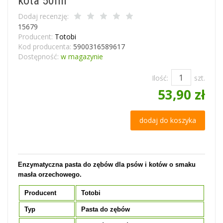
kota 50ml
Dodaj recenzję:
15679
Producent:
Totobi
Kod producenta:
5900316589617
Dostępność:
w magazynie
Ilość:
szt.
53,90 zł
dodaj do koszyka
Enzymatyczna pasta do zębów dla psów i kotów o smaku
masła orzechowego.
Producent
Totobi
Typ
Pasta do zębów