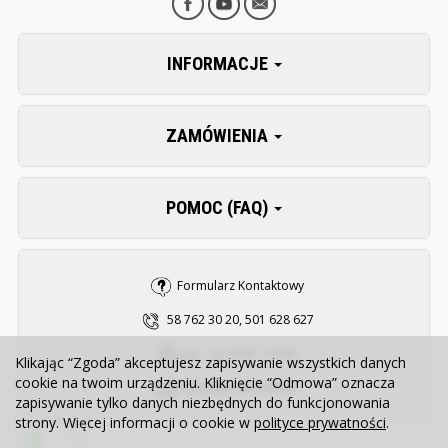
INFORMACJE
ZAMÓWIENIA
POMOC (FAQ)
Formularz Kontaktowy
58 762 30 20, 501 628 627
pn. - pt. 8:00 - 15:30
Klikając “Zgoda” akceptujesz zapisywanie wszystkich danych
cookie na twoim urządzeniu. Kliknięcie “Odmowa” oznacza
sklep@zooserwis.pl
zapisywanie tylko danych niezbędnych do funkcjonowania
strony. Więcej informacji o cookie w
polityce prywatności
.