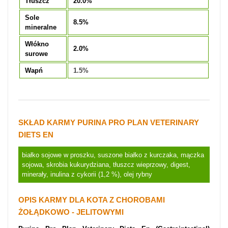
Tłuszcz
20.0%
Sole
8.5%
mineralne
Włókno
2.0%
surowe
Wapń
1.5%
SKŁAD KARMY PURINA PRO PLAN VETERINARY
DIETS EN
białko sojowe w proszku, suszone białko z kurczaka, mączka
sojowa, skrobia kukurydziana, tłuszcz wieprzowy, digest,
minerały, inulina z cykorii (1,2 %), olej rybny
OPIS KARMY DLA KOTA Z CHOROBAMI
ŻOŁĄDKOWO - JELITOWYMI