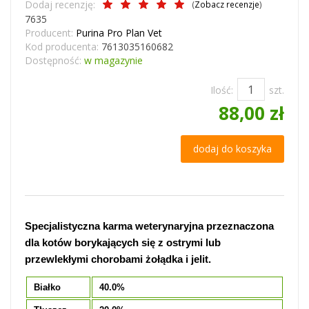
Dodaj recenzję:
(
Zobacz recenzje
)
7635
Producent:
Purina Pro Plan Vet
Kod producenta:
7613035160682
Dostępność:
w magazynie
Ilość:
szt.
88,00 zł
dodaj do koszyka
Specjalistyczna karma weterynaryjna przeznaczona
dla kotów borykających się z ostrymi lub
przewlekłymi chorobami żołądka i jelit.
Białko
40.0%