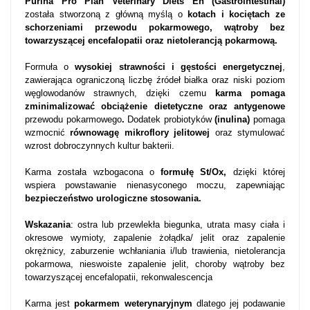
Purina Pro Plan Veterinary Diets En (Gastrointestinal)
została stworzoną z główną myślą o
kotach i kociętach ze
schorzeniami przewodu pokarmowego, wątroby bez
towarzyszącej encefalopatii oraz nietolerancją pokarmową.
Formuła o
wysokiej strawności i gęstości energetycznej
,
zawierająca ograniczoną liczbę źródeł białka oraz niski poziom
węglowodanów strawnych, dzięki czemu
karma pomaga
zminimalizować obciążenie dietetyczne oraz antygenowe
przewodu pokarmowego
.
Dodatek probiotyków
(inulina)
pomaga
wzmocnić
równowagę mikroflory jelitowej
oraz stymulować
wzrost dobroczynnych kultur bakterii.
Karma została wzbogacona o
formułę St/Ox,
dzięki której
wspiera powstawanie nienasyconego moczu, zapewniając
bezpieczeństwo urologiczne stosowania.
Wskazania
: ostra lub przewlekła biegunka, utrata masy ciała i
okresowe wymioty, zapalenie żołądka/ jelit oraz zapalenie
okrężnicy, zaburzenie wchłaniania i/lub trawienia, nietolerancja
pokarmowa, nieswoiste zapalenie jelit, choroby wątroby bez
towarzyszącej encefalopatii, rekonwalescencja
Karma jest
pokarmem weterynaryjnym
dlatego jej podawanie