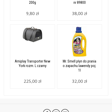
200g
nr 89800
9,80 zł
38,00 zł
Amiplay Transporter New
Mr. Smell płyn do prania
York rozm. L czarny
o zapachu lawendy poj.
1l
225,00 zł
32,00 zł