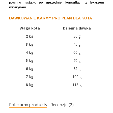
powinno nastąpić
po uprzedniej konsultacji z lekarzem
weterynarii
.
DAWKOWANIE KARMY PRO PLAN DLA KOTA
Waga kota
Dzienna dawka
2 kg
30 g
3 kg
45 g
4 kg
60 g
5 kg
70 g
6 kg
85 g
7 kg
100 g
8 kg
115 g
Polecamy produkty
Recenzje (2)