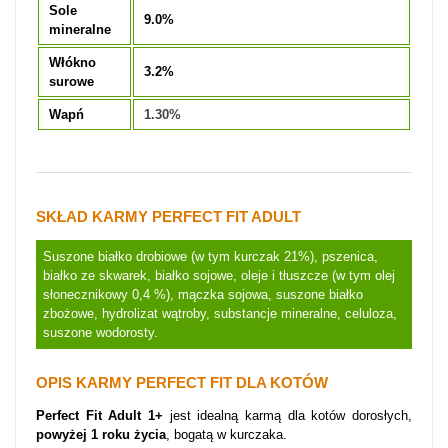
Sole
9.0%
mineralne
Włókno
3.2%
surowe
Wapń
1.30%
SKŁAD KARMY PERFECT FIT ADULT
Suszone białko drobiowe (w tym kurczak 21%), pszenica,
białko ze skwarek, białko sojowe, oleje i tłuszcze (w tym olej
słonecznikowy 0,4 %), mączka sojowa, suszone białko
zbożowe, hydrolizat wątroby, substancje mineralne, celuloza,
suszone wodorosty.
OPIS KARMY PERFECT FIT DLA KOTÓW
Perfect Fit Adult 1+
jest idealną karmą dla kotów dorosłych,
powyżej 1 roku życia
, bogatą w kurczaka.