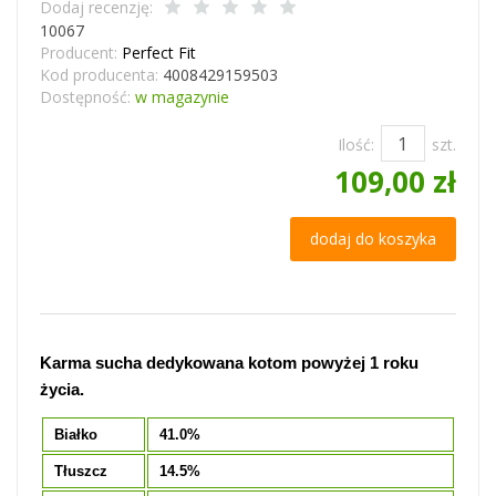
Dodaj recenzję:
10067
Producent:
Perfect Fit
Kod producenta:
4008429159503
Dostępność:
w magazynie
Ilość:
szt.
109,00 zł
dodaj do koszyka
Karma sucha dedykowana kotom powyżej 1 roku
życia.
Białko
41.0%
Tłuszcz
14.5%