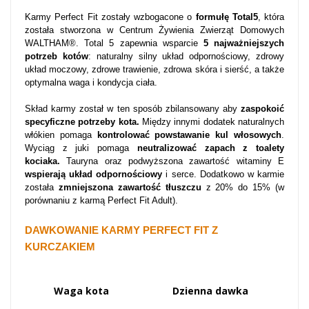
Karmy Perfect Fit zostały wzbogacone o
formułę Total5
, która
została stworzona w Centrum Żywienia Zwierząt Domowych
WALTHAM®. Total 5 zapewnia wsparcie
5 najważniejszych
potrzeb kotów
: naturalny silny układ odpornościowy, zdrowy
układ moczowy, zdrowe trawienie, zdrowa skóra i sierść, a także
optymalna waga i kondycja ciała.
Skład karmy został w ten sposób zbilansowany aby
zaspokoić
specyficzne potrzeby kota.
Między innymi dodatek naturalnych
włókien pomaga
kontrolować powstawanie kul włosowych
.
Wyciąg z juki pomaga
neutralizować zapach z toalety
kociaka.
Tauryna oraz podwyższona zawartość witaminy E
wspierają układ odpornościowy
i serce. Dodatkowo w karmie
została
zmniejszona zawartość tłuszczu
z 20% do 15% (w
porównaniu z karmą Perfect Fit Adult).
DAWKOWANIE KARMY PERFECT FIT Z
KURCZAKIEM
Waga kota
Dzienna dawka