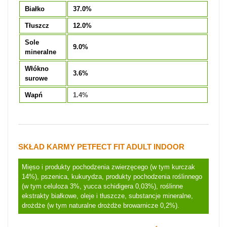
Białko
37.0%
Tłuszcz
12.0%
Sole
9.0%
mineralne
Włókno
3.6%
surowe
Wapń
1.4%
SKŁAD KARMY PETFECT FIT ADULT INDOOR
Mięso i produkty pochodzenia zwierzęcego (w tym kurczak
14%), pszenica, kukurydza, produkty pochodzenia roślinnego
(w tym celuloza 3%, yucca schidigera 0,03%), roślinne
ekstrakty białkowe, oleje i tłuszcze, substancje mineralne,
drożdże (w tym naturalne drożdże browarnicze 0,2%).