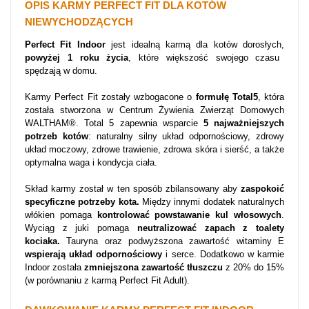
OPIS KARMY PERFECT FIT DLA KOTÓW
NIEWYCHODZĄCYCH
Perfect Fit Indoor
jest idealną karmą dla kotów dorosłych,
powyżej 1 roku życia
, które większość swojego czasu
spędzają w domu.
Karmy Perfect Fit zostały wzbogacone o
formułę Total5
, która
została stworzona w Centrum Żywienia Zwierząt Domowych
WALTHAM®. Total 5 zapewnia wsparcie
5 najważniejszych
potrzeb kotów
: naturalny silny układ odpornościowy, zdrowy
układ moczowy, zdrowe trawienie, zdrowa skóra i sierść, a także
optymalna waga i kondycja ciała.
Skład karmy został w ten sposób zbilansowany aby
zaspokoić
specyficzne potrzeby kota.
Między innymi dodatek naturalnych
włókien pomaga
kontrolować powstawanie kul włosowych
.
Wyciąg z juki pomaga
neutralizować zapach z toalety
kociaka.
Tauryna oraz podwyższona zawartość witaminy E
wspierają układ odpornościowy
i serce. Dodatkowo w karmie
Indoor została
zmniejszona zawartość tłuszczu
z 20% do 15%
(w porównaniu z karmą Perfect Fit Adult).