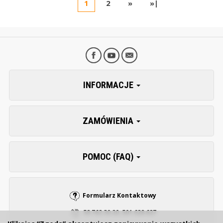
1
2
»
»|
INFORMACJE
ZAMÓWIENIA
POMOC (FAQ)
Formularz Kontaktowy
58 762 30 20, 501 628 627