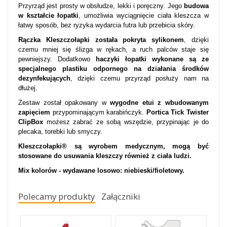
Przyrząd jest prosty w obsłudze, lekki i poręczny. Jego
budowa
w kształcie łopatki
, umożliwia wyciągnięcie ciała kleszcza w
łatwy sposób, bez ryzyka wydarcia futra lub przebicia skóry.
Rączka Kleszczołapki została pokryta sylikonem
, dzięki
czemu mniej się ślizga w rękach, a ruch palców staje się
pewniejszy. Dodatkowo
haczyki łopatki wykonane są ze
specjalnego plastiku odpornego na działania środków
dezynfekujących
, dzięki czemu przyrząd posłuży nam na
dłużej.
Zestaw został opakowany w
wygodne etui z wbudowanym
zapięciem
przypominającym karabińczyk.
Portica Tick Twister
ClipBox
możesz zabrać ze sobą wszędzie, przypinając je do
plecaka, torebki lub smyczy.
Kleszczołapki®
są wyrobem medycznym, mogą być
stosowane do usuwania kleszczy również z ciała ludzi.
Mix kolorów - wydawane losowo: niebieski/fioletowy.
Polecamy produkty
Załączniki