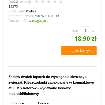
Dodaj recenzję:
12375
Producent:
Portica
Kod producenta:
5907690120139
Dostępność:
w magazynie
Ilość:
szt.
18,90 zł
dodaj do koszyka
Zestaw dwóch łopatek do wyciągania kleszczy u
zwierząt. Kleszczołapki zapakowane w kompaktowe
etui. Mix kolorów - wydawane losowo:
niebieski/fioletowy
Producent
Portica