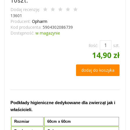
10szt.
Dodaj recenzję:
13601
Producent:
Opharm
Kod producenta:
5904302086739
Dostępność:
w magazynie
Ilość:
szt.
14,90 zł
dodaj do koszyka
Podkłady higieniczne dedykowane dla zwierząt jak i
właścicieli.
Rozmiar
60cm x 60cm