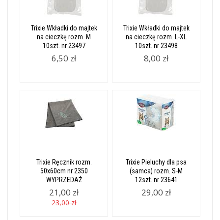
Trixie Wkładki do majtek
Trixie Wkładki do majtek
na cieczkę rozm. M
na cieczkę rozm. L-XL
10szt. nr 23497
10szt. nr 23498
6,50 zł
8,00 zł
Trixie Ręcznik rozm.
Trixie Pieluchy dla psa
50x60cm nr 2350
(samca) rozm. S-M
WYPRZEDAŻ
12szt. nr 23641
21,00 zł
29,00 zł
23,00 zł