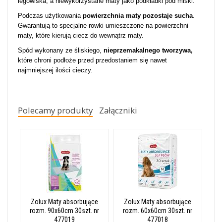
legowiska, a niewykorzystane maty jako podkładki pod miski.
Podczas użytkowania
powierzchnia maty pozostaje sucha
.
Gwarantują to specjalne rowki umieszczone na powierzchni
maty, które kierują ciecz do wewnątrz maty.
Spód wykonany ze śliskiego,
nieprzemakalnego tworzywa,
które chroni podłoże przed przedostaniem się nawet
najmniejszej ilości cieczy.
Polecamy produkty
Załączniki
Zolux Maty absorbujące
Zolux Maty absorbujące
rozm. 90x60cm 30szt. nr
rozm. 60x60cm 30szt. nr
477019
477018