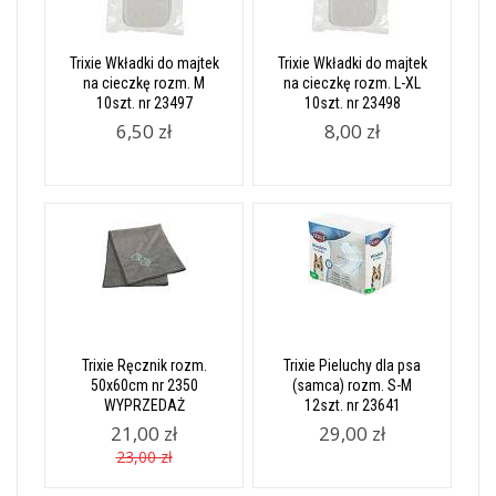
Trixie Wkładki do majtek
Trixie Wkładki do majtek
na cieczkę rozm. M
na cieczkę rozm. L-XL
10szt. nr 23497
10szt. nr 23498
6,50 zł
8,00 zł
Trixie Ręcznik rozm.
Trixie Pieluchy dla psa
50x60cm nr 2350
(samca) rozm. S-M
WYPRZEDAŻ
12szt. nr 23641
21,00 zł
29,00 zł
23,00 zł