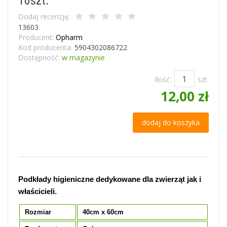
10szt.
Dodaj recenzję:
13603
Producent:
Opharm
Kod producenta:
5904302086722
Dostępność:
w magazynie
Ilość:
szt.
12,00 zł
dodaj do koszyka
Podkłady higieniczne dedykowane dla zwierząt jak i
właścicieli.
Rozmiar
40cm x 60cm