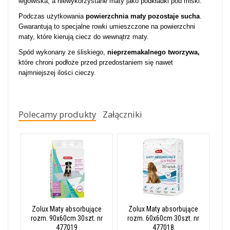
legowiska, a niewykorzystane maty jako podkładki pod miski.
Podczas użytkowania
powierzchnia maty pozostaje sucha
.
Gwarantują to specjalne rowki umieszczone na powierzchni
maty, które kierują ciecz do wewnątrz maty.
Spód wykonany ze śliskiego,
nieprzemakalnego tworzywa,
które chroni podłoże przed przedostaniem się nawet
najmniejszej ilości cieczy.
Polecamy produkty
Załączniki
Zolux Maty absorbujące
Zolux Maty absorbujące
rozm. 90x60cm 30szt. nr
rozm. 60x60cm 30szt. nr
477019
477018