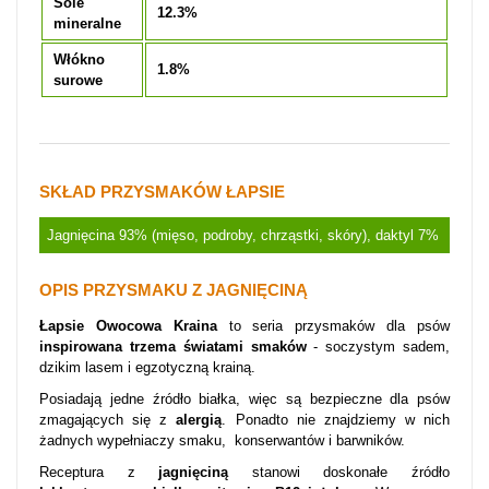
Sole
12.3%
mineralne
Włókno
1.8%
surowe
SKŁAD PRZYSMAKÓW ŁAPSIE
Jagnięcina 93% (mięso, podroby, chrząstki, skóry), daktyl 7%
OPIS PRZYSMAKU Z JAGNIĘCINĄ
Łapsie Owocowa Kraina
to seria przysmaków dla psów
inspirowana trzema światami smaków
- soczystym sadem,
dzikim lasem i egzotyczną krainą.
Posiadają jedne źródło białka, więc są bezpieczne dla psów
zmagających się z
alergią
. Ponadto nie znajdziemy w nich
żadnych wypełniaczy smaku, konserwantów i barwników.
Receptura z
jagnięciną
stanowi doskonałe źródło