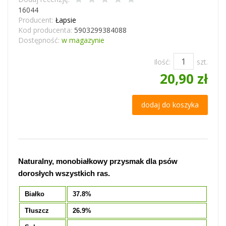
16044
Producent:
Łapsie
Kod producenta:
5903299384088
Dostępność:
w magazynie
Ilość:
szt.
20,90 zł
dodaj do koszyka
Naturalny, monobiałkowy przysmak dla psów
dorosłych wszystkich ras.
Białko
37.8%
Tłuszcz
26.9%