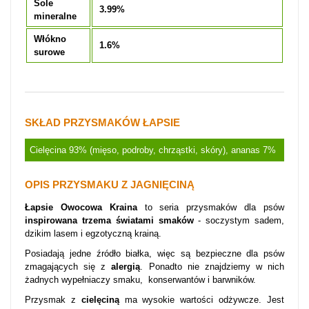
Sole
3.99%
mineralne
Włókno
1.6%
surowe
SKŁAD PRZYSMAKÓW ŁAPSIE
Cielęcina 93% (mięso, podroby, chrząstki, skóry), ananas 7%
OPIS PRZYSMAKU Z JAGNIĘCINĄ
Łapsie Owocowa Kraina
to seria przysmaków dla psów
inspirowana trzema światami smaków
- soczystym sadem,
dzikim lasem i egzotyczną krainą.
Posiadają jedne źródło białka, więc są bezpieczne dla psów
zmagających się z
alergią
. Ponadto nie znajdziemy w nich
żadnych wypełniaczy smaku, konserwantów i barwników.
Przysmak z
cielęciną
ma wysokie wartości odżywcze. Jest