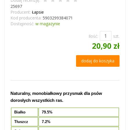
Dodaj recenzję:
25697
Producent:
Łapsie
Kod producenta:
5903299384071
Dostępność:
w magazynie
Ilość:
szt.
20,90 zł
dodaj do koszyka
Naturalny, monobiałkowy przysmak dla psów
dorosłych wszystkich ras.
Białko
79.5%
Tłuszcz
7.2%