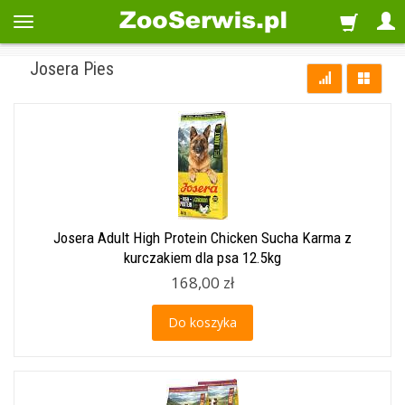
Josera Pies
Josera Adult High Protein Chicken Sucha Karma z
kurczakiem dla psa 12.5kg
168,00 zł
Do koszyka