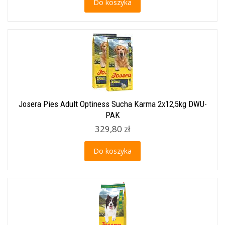
Do koszyka
Josera Pies Adult Optiness Sucha Karma 2x12,5kg DWU-
PAK
329,80 zł
Do koszyka