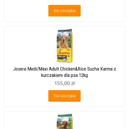
Do koszyka
Josera Medi/Maxi Adult Chicken&Rice Sucha Karma z
kurczakiem dla psa 12kg
155,00 zł
Do koszyka