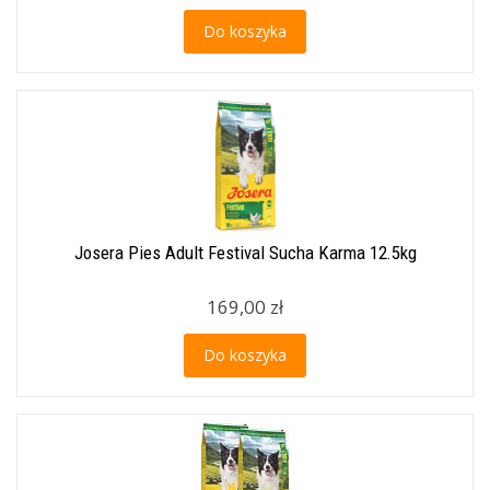
Do koszyka
Josera Pies Adult Festival Sucha Karma 12.5kg
169,00 zł
Do koszyka