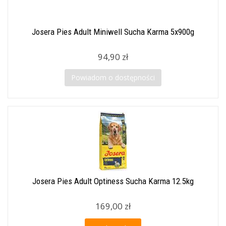
Josera Pies Adult Miniwell Sucha Karma 5x900g
94,90 zł
Powiadom o dostępności
Josera Pies Adult Optiness Sucha Karma 12.5kg
169,00 zł