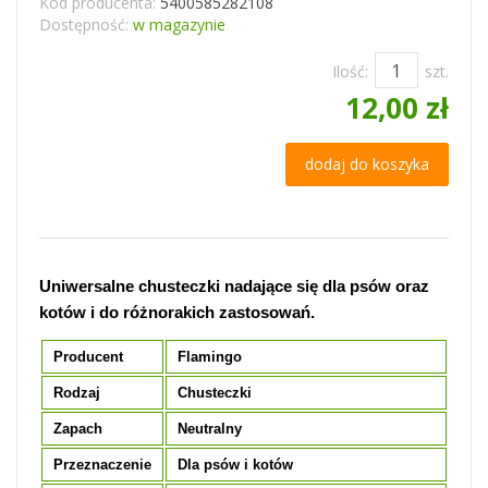
Kod producenta:
5400585282108
Dostępność:
w magazynie
Ilość:
szt.
12,00 zł
dodaj do koszyka
Uniwersalne chusteczki nadające się dla psów oraz
kotów i do różnorakich zastosowań.
Producent
Flamingo
Rodzaj
Chusteczki
Zapach
Neutralny
Przeznaczenie
Dla psów i kotów