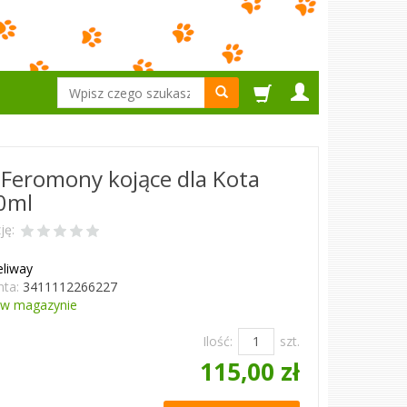
Wyszukaj
 Feromony kojące dla Kota
0ml
ję:
eliway
ta:
3411112266227
w magazynie
Ilość:
szt.
115,00 zł