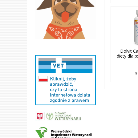
Dolvit C
diety dla p
3