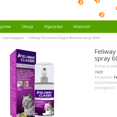
yzonie
Okazje
Wyprzedaż
Właściciel
Uspokajające
Feliway Feromony kojące dla Kota spray 60ml
Feliway
spray 6
Dodaj recenz
7429
Producent:
F
Kod producen
Dostępność: