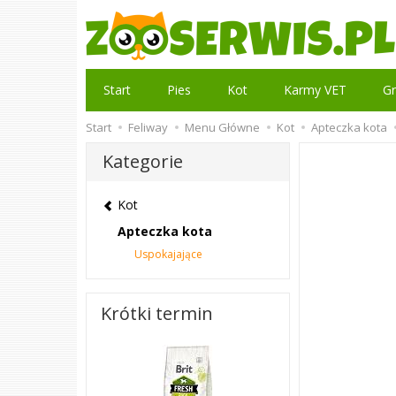
Start
Pies
Kot
Karmy VET
Gr
Start
Feliway
Menu Główne
Kot
Apteczka kota
Kategorie
Kot
Apteczka kota
Uspokajające
Krótki termin