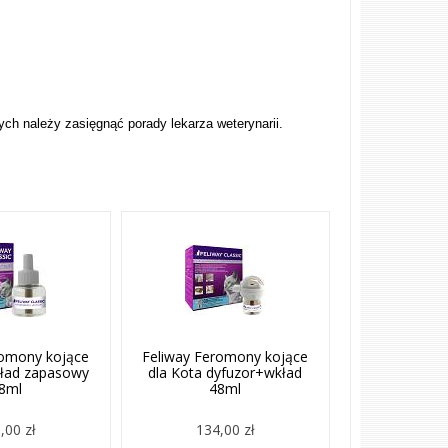
ch należy zasięgnąć porady lekarza weterynarii.
romony kojące
Feliway Feromony kojące
kład zapasowy
dla Kota dyfuzor+wkład
8ml
48ml
,00 zł
134,00 zł