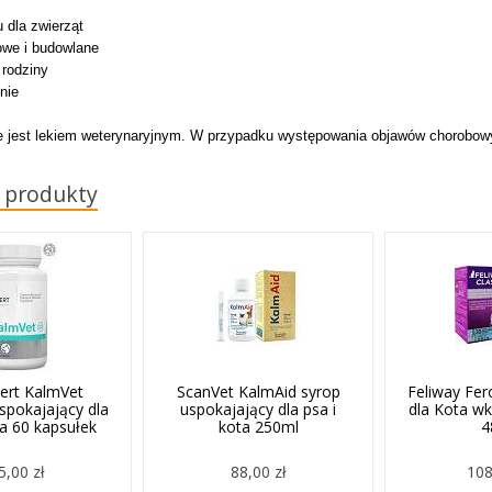
u dla zwierząt
owe i budowlane
 rodziny
nie
ie jest lekiem weterynaryjnym. W przypadku występowania objawów chorobowy
 produkty
ert KalmVet
ScanVet KalmAid syrop
Feliway Fe
spokajający dla
uspokajający dla psa i
dla Kota w
ta 60 kapsułek
kota 250ml
4
5,00 zł
88,00 zł
108