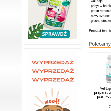
- wakacje
- pobyt w hotel
- prace remont
- nowy członek
- głośne otocze
Preparat ten n
Polecamy
VetExp
preparat u
psa i ko
7