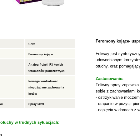
Feromony kojące- uspo
Ceva
Feliway jest syntetycz
Feromony kojące
udowodnionym korzystn
Analog frakcji F3 kocich
otuchy, oraz pomagający
feromonów policzkowych
Zastosowanie:
Pomaga kontrolować
Feliway spray zapewnia
niepożądane zachowania
sobie z zachowaniami ko
kotów
- ostrzykiwanie moczem
- drapanie w pozycji pio
wu
Spray 60ml
- napięcia w domach z 
otuchy w trudnych sytuacjach:
a