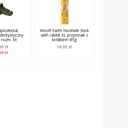
iplodental
Woolf Earth Noohide Stick
dentystyczny
with rabbit XL przysmak z
a rozm. M
królikiem 85g
50 zł
16,00 zł
50 zł