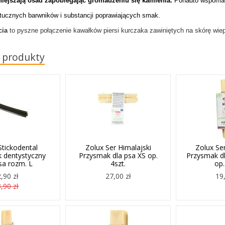
iejszają osad zapobiegając gromadzeniu się kamienia.
Ponadto wspom
tucznych barwników i substancji poprawiających smak.
cia
to pyszne połączenie kawałków piersi kurczaka zawiniętych na skórę wie
 produkty
Stickodental
Zolux Ser Himalajski
Zolux Ser
 dentystyczny
Przysmak dla psa XS op.
Przysmak dl
sa rozm. L
4szt.
op.
2,90 zł
27,00 zł
19,
3,90 zł