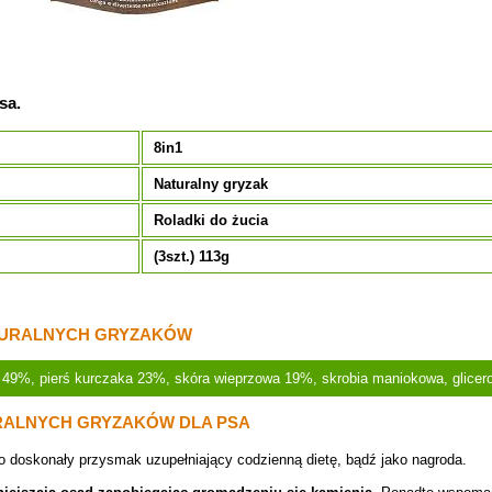
sa.
8in1
Naturalny gryzak
Roladki do żucia
e
(3szt.) 113g
TURALNYCH GRYZAKÓW
49%, pierś kurczaka 23%, skóra wieprzowa 19%, skrobia maniokowa, glicerol,
RALNYCH GRYZAKÓW DLA PSA
to doskonały przysmak uzupełniający codzienną dietę, bądź jako nagroda.