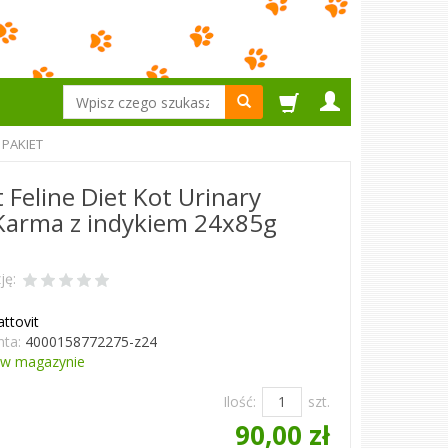
Wyszukaj
 PAKIET
t Feline Diet Kot Urinary
Karma z indykiem 24x85g
ję:
attovit
ta:
4000158772275-z24
w magazynie
Ilość:
szt.
90,00 zł