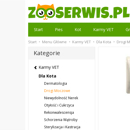
Start
Pies
Kot
Karmy VET
Gr
Start
Menu Główne
Karmy VET
Dla Kota
Drogi 
Kategorie
Karmy VET
Dla Kota
Dermatologia
Drogi Moczowe
Niewydolność Nerek
Otyłość i Cukrzyca
Rekonwalescensja
Schorzenia Wątroby
Sterylizacja i Kastracja