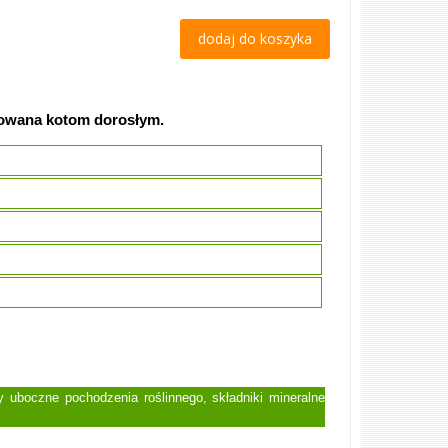
dodaj do koszyka
kowana kotom dorosłym.
 uboczne pochodzenia roślinnego, składniki mineralne