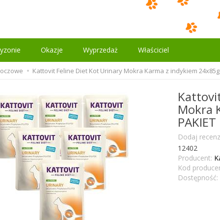
yzonie
Okazje
Wyprzedaż
Właściciel
Moczowe
Kattovit Feline Diet Kot Urinary Mokra Karma z indykiem 24x85g
Kattovi
Mokra 
PAKIET
Dodaj recenz
12402
Producent:
K
Kod producen
Dostępność: