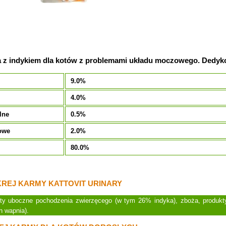
 z indykiem dla kotów z problemami układu moczowego. Dedy
9.0%
4.0%
lne
0.5%
owe
2.0%
80.0%
REJ KARMY KATTOVIT URINARY
ty uboczne pochodzenia zwierzęcego (w tym 26% indyka), zboża, produkty
n wapnia).