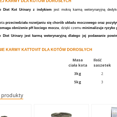
EJ KARMY DLA KOTÓW DOROSŁYCH
ne Diet Kot Urinary z indykiem
jest mokrą karmą weterynaryjną dedy
ieta
przeciwdziała rozwijaniu się chorób układu moczowego oraz pozyt
omaga obniżenie pH kociego moczu
, dzięki czemu
minimalizuje ryzyko 
e Diet Urinary jest
karmą weterynaryjną dlatego jej podawanie powinn
E KARMY KATTOVIT DLA KOTÓW DOROSŁYCH
Masa
Ilość
ciała kota
saszetek
3kg
2
5kg
3
 produkty