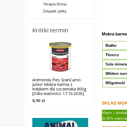
Terapia Stresu
Żołądek i Jelita
Krótki termin
Mokra karma
Białko
Tłuszcz
Sole minera
Włókno sur
Animonda Pies GranCarno
Wilgotność
Junior Mokra Karma z
indykiem dla szczeniaka 800g
[Data ważności: 17.10.2026]
8,90 zł
SKŁAD MOK
Mięso i produk
(0,45% siarcza