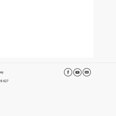
wy
28 627