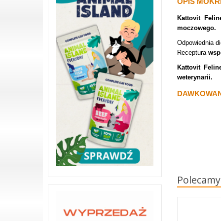
OPIS MOKR
Kattovit Feli
moczowego.
Odpowiednia d
Receptura
wsp
Kattovit Felin
weterynarii.
DAWKOWANI
Polecamy