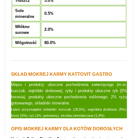
Tłuszcz
5.0%
Sole
0.5%
mineralne
Włókno
2.0%
surowe
Wilgotność
80.0%
SKŁAD MOKREJ KARMY KATTOVIT GASTRO
Mięso i produkty uboczne pochodzenia zwierzęcego (m.in.
kurczak, wątróbki drobiowe), ryby i produkty uboczne ryb (5%
łososia), produkty uboczne pochodzenia roślinnego, 2% ryżu
gotowanego, składniki mineralne.
Łatwo przyswajalne składniki:
kurczak (28,5%), wątróbka drobiowa (8%),
łosoś (5%), ryż (2%, gotowany), skrobia ziemniaczana (1,9%).
OPIS MOKREJ KARMY DLA KOTÓW DOROSŁYCH