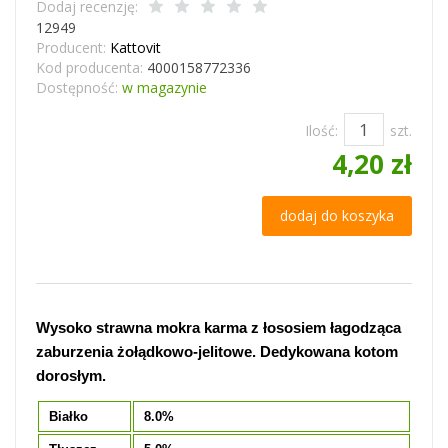
Dodaj recenzję:
12949
Producent:
Kattovit
Kod producenta:
4000158772336
Dostępność:
w magazynie
Ilość:
szt.
4,20 zł
dodaj do koszyka
Wysoko strawna mokra karma z łososiem łagodząca
zaburzenia żołądkowo-jelitowe. Dedykowana kotom
dorosłym.
Białko
8.0%