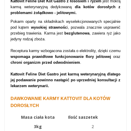
Kattovit Feline Diet Kot Gastro z łososiem i ryżem
jest mokrą
karmą weterynaryjną dedykowaną
dla kotów dorosłych z
problemami żołądkowo - jelitowymi.
Pokarm oparty na składnikach wyselekcjonowanych specjalnie
pod kątem
wysokiej strawnośc
i, pozwala znacznie usprawnić
przebieg trawienia. Karma jest
bezglutenowa
, zawiera ryż jako
jedyny rodzaj zboża.
Receptura karmy wzbogacona została o elektrolity, dzięki czemu
wspomaga prawidłowe funkcjonowanie
flory jelitowej
oraz
chroni organizm
przed odwodnieniem
.
Kattovit Feline Diet Gastro jest
karmą weterynaryjną dlatego
jej podawanie powinno nastąpić po uprzedniej konsultacji z
lekarzem weterynarii.
DAWKOWANIE KARMY KATTOVIT DLA KOTÓW
DOROSŁYCH
Masa ciała kota
Ilość saszetek
3kg
2