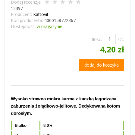
Dodaj recenzję:
12397
Producent:
Kattovit
Kod producenta:
4000158772367
Dostępność:
w magazynie
Ilość:
szt.
4,20 zł
dodaj do koszyka
Wysoko strawna mokra karma z kaczką łagodząca
zaburzenia żołądkowo-jelitowe. Dedykowana kotom
dorosłym.
Białko
8.0%