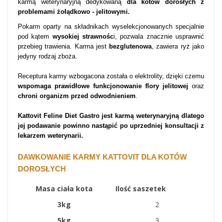
karmą weterynaryjną dedykowaną
dla kotów dorosłych z
problemami żołądkowo - jelitowymi.
Pokarm oparty na składnikach wyselekcjonowanych specjalnie
pod kątem
wysokiej strawnośc
i, pozwala znacznie usprawnić
przebieg trawienia. Karma jest
bezglutenowa
, zawiera ryż jako
jedyny rodzaj zboża.
Receptura karmy wzbogacona została o elektrolity, dzięki czemu
wspomaga prawidłowe funkcjonowanie
flory jelitowej
oraz
chroni organizm
przed odwodnieniem
.
Kattovit Feline Diet Gastro jest
karmą weterynaryjną dlatego
jej podawanie powinno nastąpić po uprzedniej konsultacji z
lekarzem weterynarii.
DAWKOWANIE KARMY KATTOVIT DLA KOTÓW
DOROSŁYCH
Masa ciała kota
Ilość saszetek
3kg
2
5kg
3