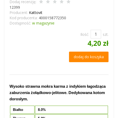
Dodaj recenzję:
12399
Producent:
Kattovit
Kod producenta:
4000158772350
Dostępność:
w magazynie
Ilość:
szt.
4,20 zł
dodaj do koszyka
Wysoko strawna mokra karma z indykiem łagodząca
zaburzenia żołądkowo-jelitowe. Dedykowana kotom
dorosłym.
Białko
8.0%