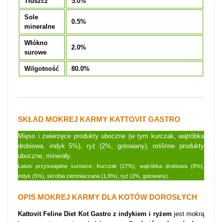
Tłuszcz
5.0%
Sole
0.5%
mineralne
Włókno
2.0%
surowe
Wilgotność
80.0%
SKŁAD MOKREJ KARMY KATTOVIT GASTRO
Mięso i zwierzęce produkty uboczne (w tym kurczak, wątróbka
drobiowa, indyk 5%), ryż (2%, gotowany), roślinne produkty
uboczne, minerały.
Łatwo przyswajalne surowce: Kurczak (27%), wątróbka drobiowa (8%),
indyk (5%), skrobia ziemniaczana (1,9%), ryż (2%, gotowany).
OPIS MOKREJ KARMY DLA KOTÓW DOROSŁYCH
Kattovit Feline Diet Kot Gastro z indykiem i ryżem
jest mokrą