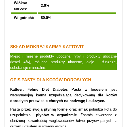
Włókno
2.0%
surowe
Wilgotność
80.0%
SKŁAD MOKREJ KARMY KATTOVIT
Mięso i mięsne produkty uboczne, ryby i produkty uboczne
(łosoś 4%), roślinne produkty uboczne, oleje i tłuszcze,
substancje mineralne.
OPIS PASTY DLA KOTÓW DOROSŁYCH
Kattovit Feline Diet Diabetes Pasta z łososiem
jest
weterynaryjną karmą uzupełniającą dedykowaną
dla kotów
dorosłych przewlekle chorych na nadwagę i cukrzyce.
Pasta
przez swoją płynną formę oraz smak
pobudza kota do
uzupełnienia
płynów w organizmie.
Została stworzona z
obniżoną zawartością węglowodanów łatwo przyswajalnych z
dużym udziałem surowego włókna.