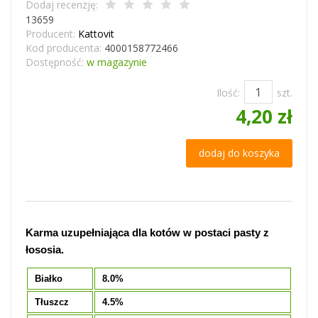
Dodaj recenzję:
13659
Producent:
Kattovit
Kod producenta:
4000158772466
Dostępność:
w magazynie
Ilość:
szt.
4,20 zł
dodaj do koszyka
Karma uzupełniająca dla kotów w postaci pasty z
łososia.
Białko
8.0%
Tłuszcz
4.5%