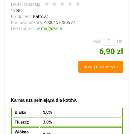
Dodaj recenzję:
13680
Producent:
Kattovit
Kod producenta:
4000158780577
Dostępność:
w magazynie
Ilość:
szt.
6,90 zł
dodaj do koszyka
Karma uzupełniająca dla kotów.
Białko
9.0%
Tłuszcz
3.0%
Włókno