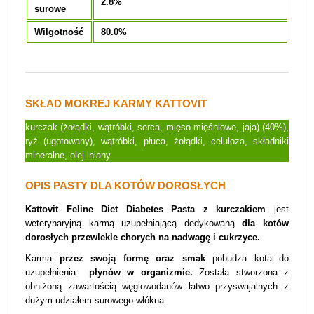
2.8%
surowe
Wilgotność
80.0%
SKŁAD MOKREJ KARMY KATTOVIT
kurczak (żołądki, wątróbki, serca, mięso mięśniowe, jaja) (40%),
ryż (ugotowany), wątróbki, płuca, żołądki, celuloza, składniki
mineralne, olej lniany.
OPIS PASTY DLA KOTÓW DOROSŁYCH
Kattovit Feline Diet Diabetes Pasta z kurczakiem
jest
weterynaryjną karmą uzupełniającą dedykowaną
dla kotów
dorosłych przewlekle chorych na nadwagę i cukrzyce.
Karma
przez swoją formę oraz smak
pobudza kota do
uzupełnienia
płynów w organizmie.
Została stworzona z
obniżoną zawartością węglowodanów łatwo przyswajalnych z
dużym udziałem surowego włókna.