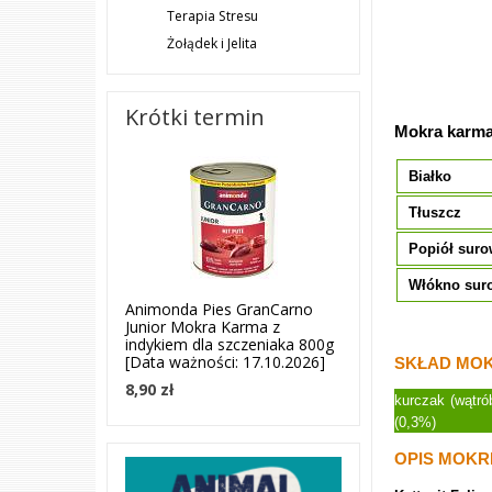
Terapia Stresu
Żołądek i Jelita
Krótki termin
Mokra karma
Białko
Tłuszcz
Popiół sur
Włókno sur
Animonda Pies GranCarno
Junior Mokra Karma z
indykiem dla szczeniaka 800g
[Data ważności: 17.10.2026]
SKŁAD MOK
8,90 zł
kurczak (wątró
(0,3%)
OPIS MOKR