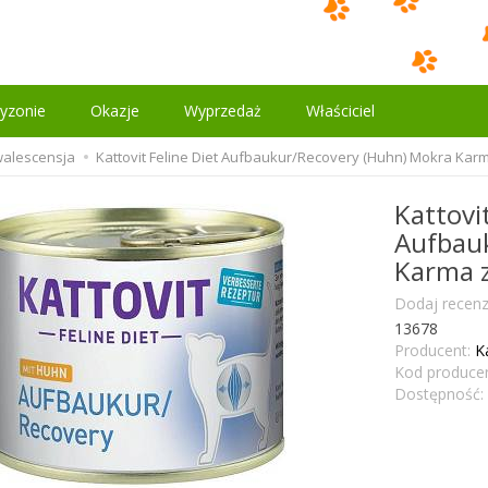
yzonie
Okazje
Wyprzedaż
Właściciel
alescensja
Kattovit Feline Diet Aufbaukur/Recovery (Huhn) Mokra Karm
Kattovit
Aufbau
Karma z
Dodaj recenz
13678
Producent:
K
Kod producen
Dostępność: