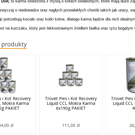
e Diet,
to karma stworzona z myślą o kotach osłabionych, które mają duże z
azwyczaj o niedowadze oraz nagłych przewlekłych chorób takich jak urazy, se
ii potrzebują kociaki oraz kotki kotne, dlatego karma będzie dla nich idealn
est na kurczaku, który jest lekkostrawnym źródłem białka oraz ryżu bogaty
 produkty
s i Kot Recovery
Trovet Pies i Kot Recovery
Trovet Pies 
CL Mokra Karma
Liquid CCL Mokra Karma
Liquid CCL
0g PAKIET
6x190g PAKIET
4
4,00 zł
111,00 zł
26,