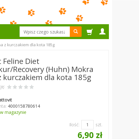
Wyszukaj
a z kurczakiem dla kota 185g
 Feline Diet
kur/Recovery (Huhn) Mokra
 kurczakiem dla kota 185g
ję:
attovit
ta:
4000158780614
w magazynie
Ilość:
szt.
6,90 zł