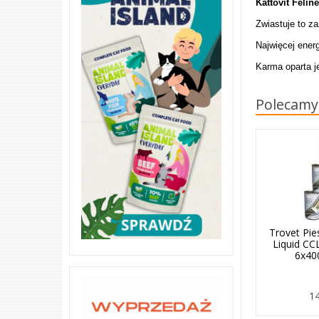
Kattovit Felin
Zwiastuje to z
Najwięcej energ
Karma oparta j
Polecamy
Trovet Pie
Liquid C
6x40
14