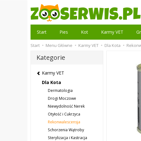
Start
Pies
Kot
Karmy VET
Gr
Start
Menu Główne
Karmy VET
Dla Kota
Rekonw
Kategorie
Karmy VET
Dla Kota
Dermatologia
Drogi Moczowe
Niewydolność Nerek
Otyłość i Cukrzyca
Rekonwalescensja
Schorzenia Wątroby
Sterylizacja i Kastracja