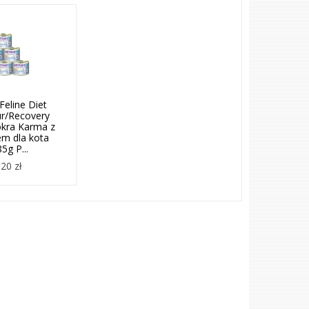
Feline Diet
r/Recovery
kra Karma z
em dla kota
5g P...
20 zł