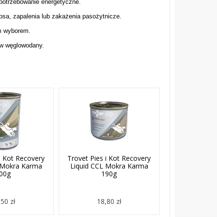
apotrzebowanie energetyczne.
psa, zapalenia lub zakażenia pasożytnicze.
ym wyborem.
m w węglowodany
.
i Kot Recovery
Trovet Pies i Kot Recovery
 Mokra Karma
Liquid CCL Mokra Karma
00g
190g
50 zł
18,80 zł