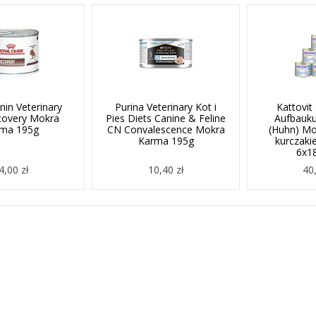
nin Veterinary
Purina Veterinary Kot i
Kattovit 
covery Mokra
Pies Diets Canine & Feline
Aufbauku
rma 195g
CN Convalescence Mokra
(Huhn) Mo
Karma 195g
kurczaki
6x18
4,00 zł
10,40 zł
40,