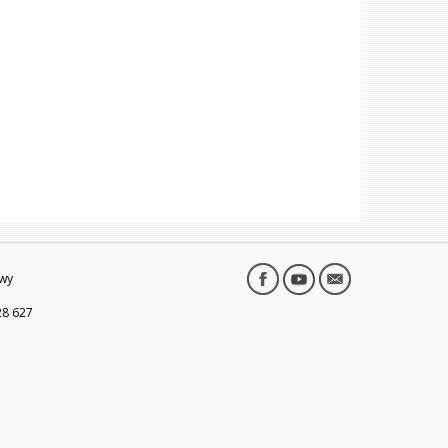
wy
28 627