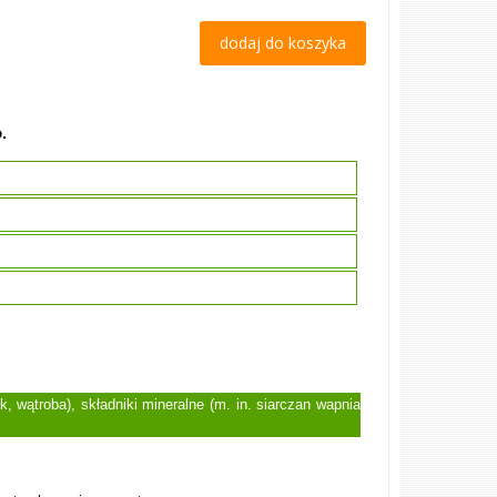
dodaj do koszyka
.
, wątroba), składniki mineralne (m. in. siarczan wapnia