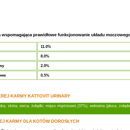
 wspomagająca prawidłowe funkcjonowanie układu moczowego
11.0%
8.0%
owy
2.0%
owe
0.5%
REJ KARMY KATTOVIT URINARY
bka, skóra, serca, żołądki, mięso mięśniowe) (37%), wołowina (płuca, żołądek
EJ KARMY DLA KOTÓW DOROSŁYCH