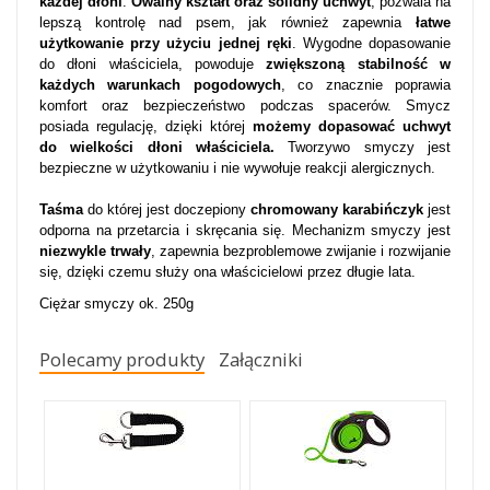
każdej dłoni
.
Owalny kształt oraz solidny uchwyt
, pozwala na
lepszą kontrolę nad psem, jak również zapewnia
łatwe
użytkowanie przy użyciu jednej ręki
. Wygodne dopasowanie
do dłoni właściciela, powoduje
zwiększoną stabilność w
każdych warunkach pogodowych
, co znacznie poprawia
komfort oraz bezpieczeństwo podczas spacerów. Smycz
posiada regulację, dzięki której
możemy dopasować uchwyt
do wielkości dłoni właściciela.
Tworzywo smyczy jest
bezpieczne w użytkowaniu i nie wywołuje reakcji alergicznych.
Taśma
do której jest doczepiony
chromowany karabińczyk
jest
odporna na przetarcia i skręcania się. Mechanizm smyczy jest
niezwykle trwały
, zapewnia bezproblemowe zwijanie i rozwijanie
się, dzięki czemu służy ona właścicielowi przez długie lata.
Ciężar smyczy ok. 250g
Polecamy produkty
Załączniki