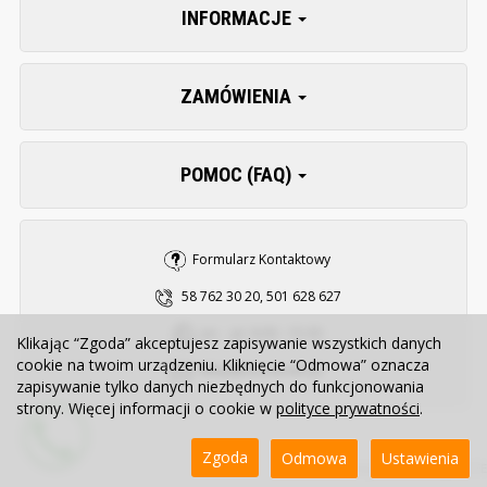
INFORMACJE
ZAMÓWIENIA
POMOC (FAQ)
Formularz Kontaktowy
58 762 30 20, 501 628 627
pn. - pt. 8:00 - 15:30
Klikając “Zgoda” akceptujesz zapisywanie wszystkich danych
cookie na twoim urządzeniu. Kliknięcie “Odmowa” oznacza
sklep@zooserwis.pl
zapisywanie tylko danych niezbędnych do funkcjonowania
strony. Więcej informacji o cookie w
polityce prywatności
.
Zgoda
Odmowa
Ustawienia
Sklep internetowy SOTE