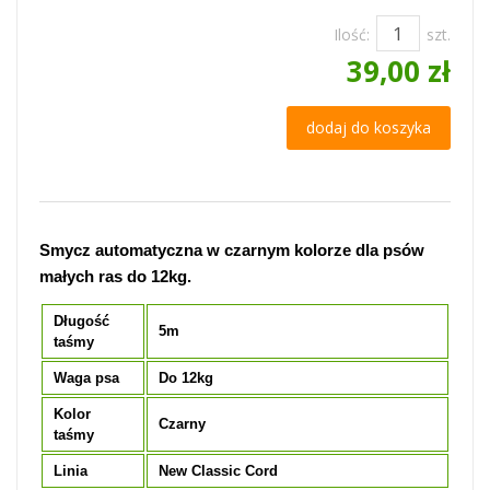
Ilość:
szt.
39,00 zł
dodaj do koszyka
Smycz automatyczna w czarnym kolorze dla psów
małych ras do 12kg.
Długość
5m
taśmy
Waga psa
Do 12kg
Kolor
Czarny
taśmy
Linia
New Classic Cord