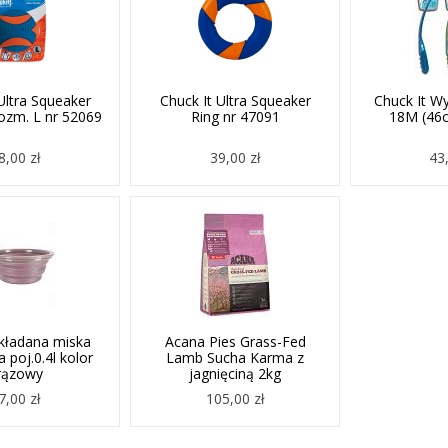
Ultra Squeaker
Chuck It Ultra Squeaker
Chuck It Wy
rozm. L nr 52069
Ring nr 47091
18M (46c
8,00 zł
39,00 zł
43,
Składana miska
Acana Pies Grass-Fed
a poj.0.4l kolor
Lamb Sucha Karma z
rązowy
jagnięciną 2kg
7,00 zł
105,00 zł