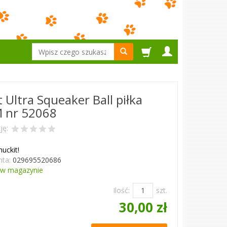
Wyszukaj
 Ultra Squeaker Ball piłka
M nr 52068
ję:
huckit!
ta:
029695520686
w magazynie
Ilość:
szt.
30,00 zł