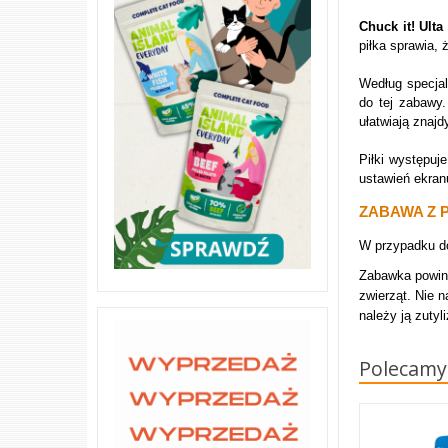
Chuck it! Ult
piłka sprawia,
Według specja
do tej zabawy
ułatwiają znajd
Piłki występuje
ustawień ekran
ZABAWA Z P
W przypadku do
Zabawka powinn
zwierząt. Nie n
należy ją zutyl
Polecamy