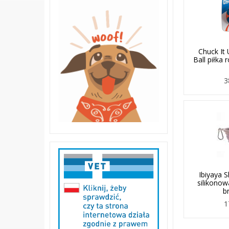
Chuck It 
Ball piłka 
3
Ibiyaya 
silikonow
b
1