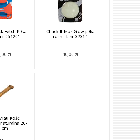
ck Fetch Piłka
Chuck It Max Glow piłka
 nr 251201
rozm. L nr 32314
,00 zł
40,00 zł
Miau Kość
naturalna 20-
1 cm