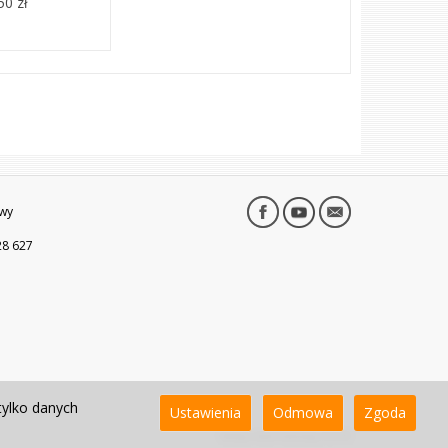
50 zł
wy
28 627
tylko danych
Ustawienia
Odmowa
Zgoda
Sklep internetowy SOTE