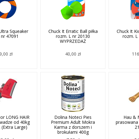
Ultra Squeaker
Chuck It Erratic Ball piłka
Chuck It Ki
 nr 47091
rozm. L nr 20130
rozm. L
WYPRZEDAŻ
9,00 zł
40,00 zł
116
tor LONG HAIR
Dolina Noteci Pies
Hau & 
 wadze od 40kg
Premium Adult Mokra
prasowana 
 (Extra Large)
Karma z dorszem i
2
brokułami 400g