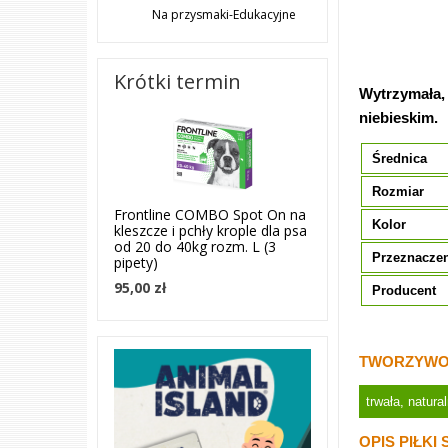
Na przysmaki-Edukacyjne
Krótki termin
Wytrzymała, 
niebieskim.
Średnica
Rozmiar
Frontline COMBO Spot On na
Kolor
kleszcze i pchły krople dla psa
od 20 do 40kg rozm. L (3
Przeznacze
pipety)
95,00 zł
Producent
TWORZYWO 
trwała, natur
OPIS PIŁKI