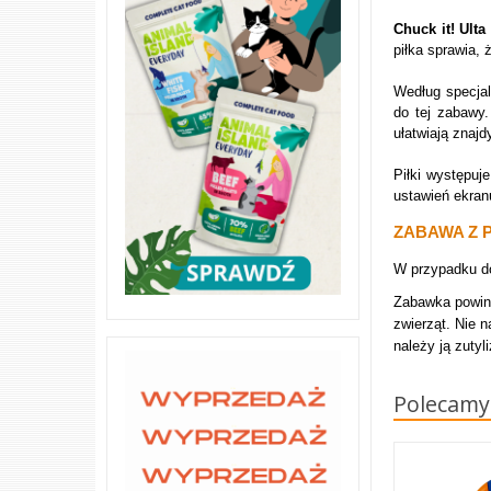
Chuck it! Ult
piłka sprawia,
Według specja
do tej zabawy
ułatwiają znajd
Piłki występuje
ustawień ekran
ZABAWA Z P
W przypadku do
Zabawka powinn
zwierząt. Nie n
należy ją zutyl
Polecamy