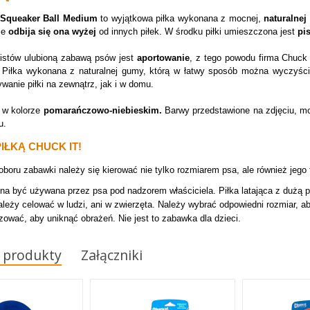
a Squeaker Ball Medium
to wyjątkowa piłka wykonana z mocnej,
naturalne
 że
odbija się ona wyżej
od innych piłek. W środku piłki umieszczona jest
pis
listów ulubioną zabawą psów jest
aportowanie
, z tego powodu firma Chuc
. Piłka wykonana z naturalnej gumy, którą w łatwy sposób można wyczyśc
ywanie piłki na zewnątrz, jak i w domu.
 w kolorze
pomarańczowo-niebieskim.
Barwy przedstawione na zdjęciu, mo
u.
IŁKĄ CHUCK IT!
boru zabawki należy się kierować nie tylko rozmiarem psa, ale również jego
a być używana przez psa pod nadzorem właściciela. Piłka latająca z dużą 
ależy celować w ludzi, ani w zwierzęta. Należy wybrać odpowiedni rozmiar, ab
izować, aby uniknąć obrażeń. Nie jest to zabawka dla dzieci.
 produkty
Załączniki