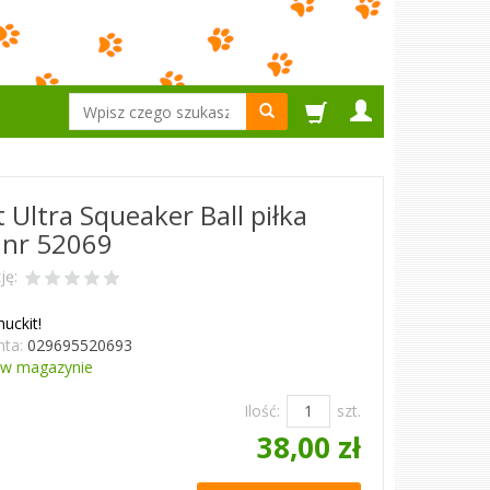
Wyszukaj
 Ultra Squeaker Ball piłka
 nr 52069
ję:
huckit!
ta:
029695520693
w magazynie
Ilość:
szt.
38,00 zł