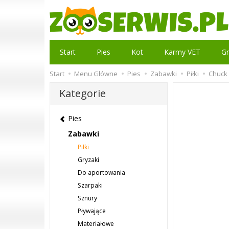
Start
Pies
Kot
Karmy VET
Gr
Start
Menu Główne
Pies
Zabawki
Piłki
Chuck 
Kategorie
Pies
Zabawki
Piłki
Gryzaki
Do aportowania
Szarpaki
Sznury
Pływające
Materiałowe