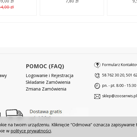
9,00 zł
7,80 zł
9,
4,00 zł
Formularz Kontakto
POMOC (FAQ)
tawy
Logowanie i Rejestracja
58 762 30 20, 501 6
Składanie Zamówienia
pn. - pt. 8:00 - 15:30
Zmiana Zamówienia
sklep@zooserwis.pl
okie na twoim urządzeniu. Kliknięcie “Odmowa” oznacza zapisywanie 
okie w
polityce prywatności
.