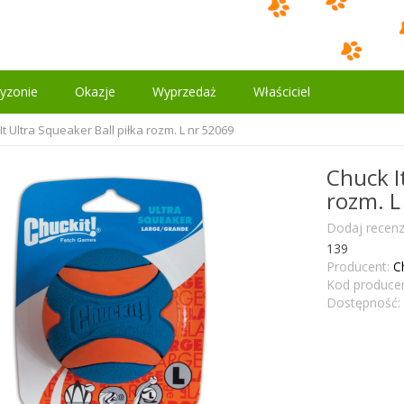
yzonie
Okazje
Wyprzedaż
Właściciel
It Ultra Squeaker Ball piłka rozm. L nr 52069
Chuck It
rozm. L
Dodaj recenz
139
Producent:
C
Kod producen
Dostępność: